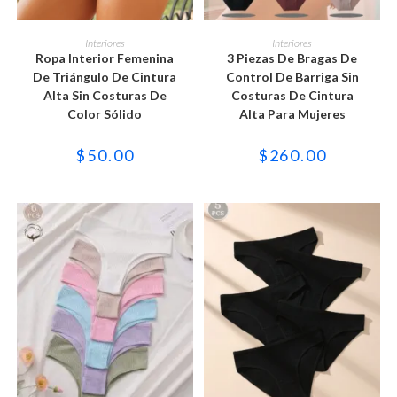
Este
Este
producto
producto
SELECCIONAR OPCIONES
SELECCIONAR OPCIONES
Interiores
Interiores
tiene
tiene
Ropa Interior Femenina
3 Piezas De Bragas De
múltiples
múltiples
variantes.
variantes.
De Triángulo De Cintura
Control De Barriga Sin
Las
Las
Alta Sin Costuras De
Costuras De Cintura
opciones
opciones
se
se
Color Sólido
Alta Para Mujeres
pueden
pueden
elegir
elegir
en
en
$
50.00
$
260.00
la
la
página
página
de
de
producto
producto