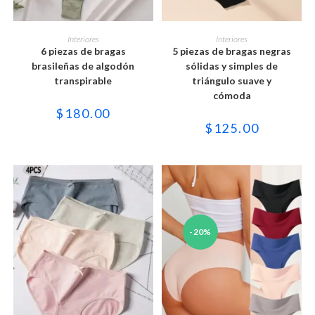
Este
Este
producto
producto
SELECCIONAR OPCIONES
SELECCIONAR OPCIONES
Interiores
Interiores
tiene
tiene
6 piezas de bragas
5 piezas de bragas negras
múltiples
múltiples
variantes.
variantes.
brasileñas de algodón
sólidas y simples de
Las
Las
transpirable
triángulo suave y
opciones
opciones
se
se
cómoda
pueden
pueden
$
180.00
elegir
elegir
en
en
$
125.00
la
la
página
página
de
de
producto
producto
-20%