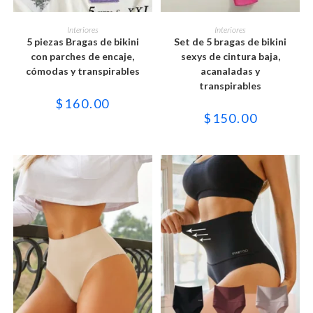
Este
Este
producto
producto
SELECCIONAR OPCIONES
SELECCIONAR OPCIONES
Interiores
Interiores
tiene
tiene
5 piezas Bragas de bikini
Set de 5 bragas de bikini
múltiples
múltiples
variantes.
variantes.
con parches de encaje,
sexys de cintura baja,
Las
Las
cómodas y transpirables
acanaladas y
opciones
opciones
se
se
transpirables
pueden
pueden
$
160.00
elegir
elegir
en
en
$
150.00
la
la
página
página
de
de
producto
producto