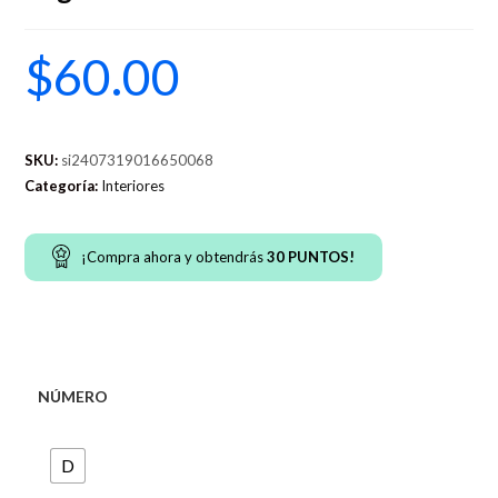
$
60.00
SKU:
si2407319016650068
Categoría:
Interiores
¡Compra ahora y obtendrás
30
PUNTOS!
NÚMERO
D