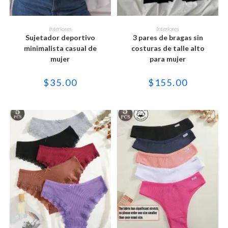
Este
Este
producto
producto
SELECCIONAR OPCIONES
SELECCIONAR OPCIONES
Interiores
Interiores
tiene
tiene
Sujetador deportivo
3 pares de bragas sin
múltiples
múltiples
variantes.
variantes.
minimalista casual de
costuras de talle alto
Las
Las
mujer
para mujer
opciones
opciones
se
se
pueden
pueden
$
35.00
$
155.00
elegir
elegir
en
en
la
la
página
página
de
de
producto
producto