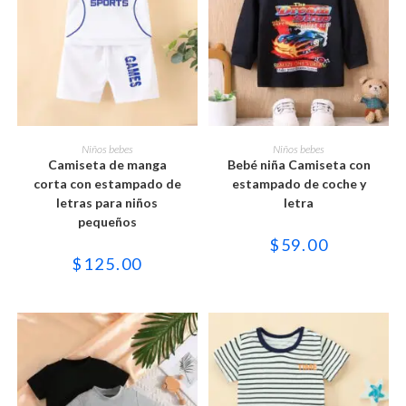
Este
Este
producto
producto
SELECCIONAR OPCIONES
SELECCIONAR OPCIONES
Niños bebes
Niños bebes
tiene
tiene
Camiseta de manga
Bebé niña Camiseta con
múltiples
múltiples
variantes.
variantes.
corta con estampado de
estampado de coche y
Las
Las
letras para niños
letra
opciones
opciones
se
se
pequeños
pueden
pueden
$
59.00
elegir
elegir
en
en
$
125.00
la
la
página
página
de
de
producto
producto