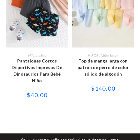
Este
Este
producto
producto
SELECCIONAR OPCIONES
SELECCIONAR OPCIONES
Niños bebes
HIBOBI
,
Niños bebes
tiene
tiene
Pantalones Cortos
Top de manga larga con
múltiples
múltiples
variantes.
variantes.
Deportivos Impresos De
patrón de perro de color
Las
Las
Dinosaurios Para Bebé
sólido de algodón
opciones
opciones
se
se
Niño
pueden
pueden
$
140.00
elegir
elegir
en
en
$
40.00
la
la
página
página
de
de
producto
producto
©CHEIN.ONLINE Calle 2 de abril, Villa Cuauhtémoc, Centla.