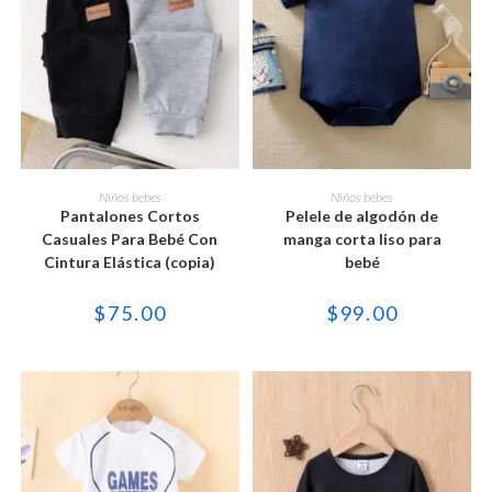
Este
Este
producto
producto
SELECCIONAR OPCIONES
SELECCIONAR OPCIONES
Niños bebes
Niños bebes
tiene
tiene
Pantalones Cortos
Pelele de algodón de
múltiples
múltiples
variantes.
variantes.
Casuales Para Bebé Con
manga corta liso para
Las
Las
Cintura Elástica (copia)
bebé
opciones
opciones
se
se
pueden
pueden
$
75.00
$
99.00
elegir
elegir
en
en
la
la
página
página
de
de
producto
producto