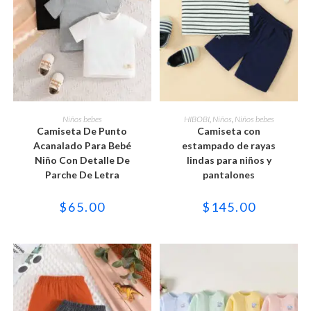
Este
Este
producto
producto
SELECCIONAR OPCIONES
SELECCIONAR OPCIONES
Niños bebes
HIBOBI
,
Niños
,
Niños bebes
tiene
tiene
Camiseta De Punto
Camiseta con
múltiples
múltiples
variantes.
variantes.
Acanalado Para Bebé
estampado de rayas
Las
Las
Niño Con Detalle De
lindas para niños y
opciones
opciones
se
se
Parche De Letra
pantalones
pueden
pueden
elegir
elegir
en
en
$
65.00
$
145.00
la
la
página
página
de
de
producto
producto