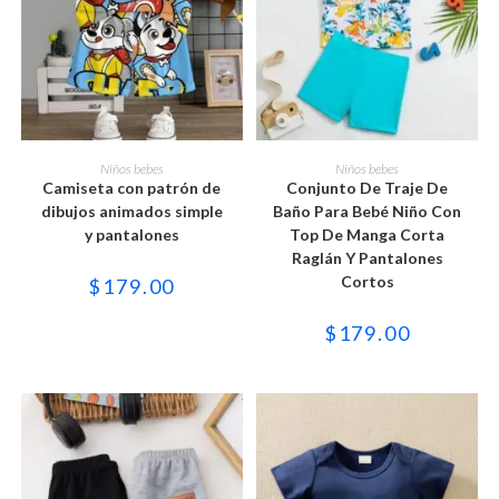
Este
Este
producto
producto
SELECCIONAR OPCIONES
SELECCIONAR OPCIONES
Niños bebes
Niños bebes
tiene
tiene
Camiseta con patrón de
Conjunto De Traje De
múltiples
múltiples
variantes.
variantes.
dibujos animados simple
Baño Para Bebé Niño Con
Las
Las
y pantalones
Top De Manga Corta
opciones
opciones
se
se
Raglán Y Pantalones
pueden
pueden
Cortos
$
179.00
elegir
elegir
en
en
la
la
$
179.00
página
página
de
de
producto
producto