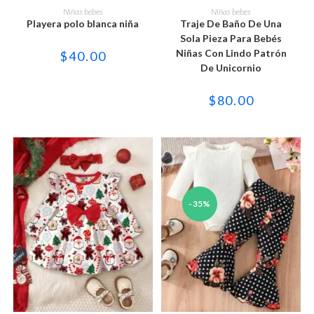
producto
producto
SELECCIONAR OPCIONES
SELECCIONAR OPCIONES
Niñas bebes
Niñas bebes
tiene
tiene
Playera polo blanca niña
Traje De Baño De Una
múltiples
múltiples
variantes.
variantes.
Sola Pieza Para Bebés
Las
Las
Niñas Con Lindo Patrón
$
40.00
opciones
opciones
se
se
De Unicornio
pueden
pueden
elegir
elegir
en
en
$
80.00
la
la
página
página
de
de
producto
producto
-35%