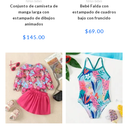
Niñas bebes
Niñas bebes
tiene
tiene
Conjunto de camiseta de
Bebé Falda con
múltiples
múltiples
variantes.
variantes.
manga larga con
estampado de cuadros
Las
Las
estampado de dibujos
bajo con fruncido
opciones
opciones
se
se
animados
pueden
pueden
$
69.00
elegir
elegir
en
en
$
145.00
la
la
página
página
de
de
producto
producto
Este
Este