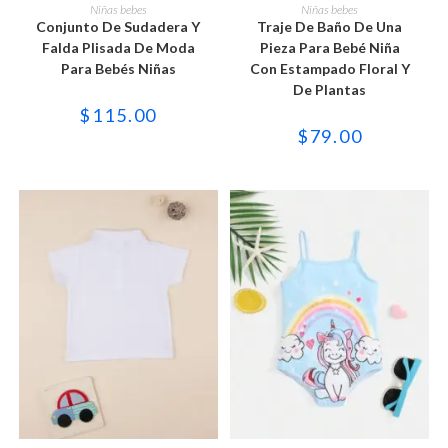
producto
producto
SELECCIONAR OPCIONES
SELECCIONAR OPCIONES
Niñas bebes
Niñas bebes
tiene
tiene
Conjunto De Sudadera Y
Traje De Baño De Una
múltiples
múltiples
variantes.
variantes.
Falda Plisada De Moda
Pieza Para Bebé Niña
Las
Las
Para Bebés Niñas
Con Estampado Floral Y
opciones
opciones
se
se
De Plantas
pueden
pueden
$
115.00
elegir
elegir
en
en
$
79.00
la
la
página
página
de
de
producto
producto
Este
Este