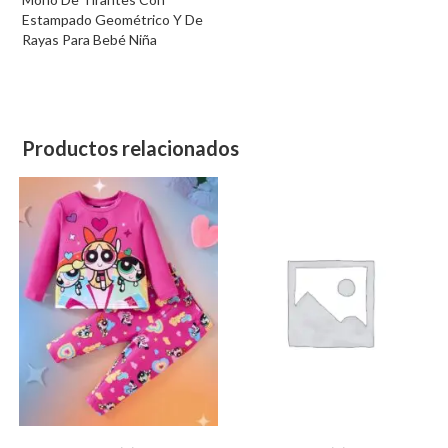
Estampado Geométrico Y De
Rayas Para Bebé Niña
Productos relacionados
Este
Este
producto
producto
SELECCIONAR OPCIONES
SELECCIONAR OPCIONES