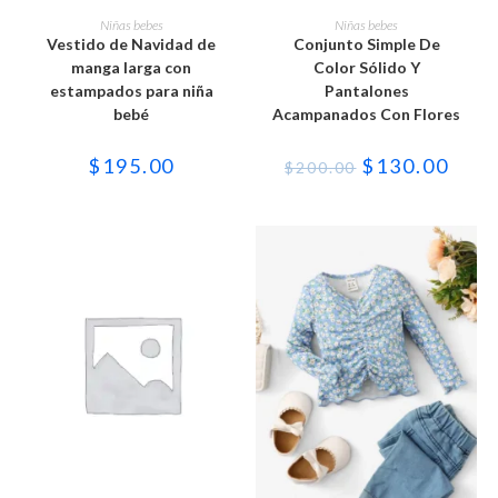
Este
Este
producto
producto
SELECCIONAR OPCIONES
SELECCIONAR OPCIONES
Niñas bebes
Niñas bebes
tiene
tiene
Vestido de Navidad de
Conjunto Simple De
múltiples
múltiples
variantes.
variantes.
manga larga con
Color Sólido Y
Las
Las
estampados para niña
Pantalones
opciones
opciones
se
se
bebé
Acampanados Con Flores
pueden
pueden
elegir
elegir
en
en
El
El
$
195.00
$
130.00
$
200.00
la
la
precio
preci
página
página
original
actua
de
de
era:
es:
producto
producto
$200.00.
$130.