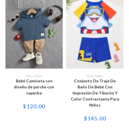
Este
Este
producto
producto
SELECCIONAR OPCIONES
SELECCIONAR OPCIONES
Niños bebes
Niños bebes
tiene
tiene
Bebé Camiseta con
Conjunto De Traje De
múltiples
múltiples
variantes.
variantes.
diseño de parche con
Baño De Bebé Con
Las
Las
capucha
Impresión De Tiburón Y
opciones
opciones
se
se
Color Contrastante Para
pueden
pueden
Niños
$
120.00
elegir
elegir
en
en
la
la
$
145.00
página
página
de
de
producto
producto