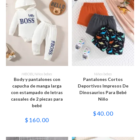
Este
Este
producto
producto
SELECCIONAR OPCIONES
SELECCIONAR OPCIONES
HIBOBI
,
Niños bebes
Niños bebes
tiene
tiene
Body y pantalones con
Pantalones Cortos
múltiples
múltiples
variantes.
variantes.
capucha de manga larga
Deportivos Impresos De
Las
Las
con estampado de letras
Dinosaurios Para Bebé
opciones
opciones
se
se
casuales de 2 piezas para
Niño
pueden
pueden
bebé
elegir
elegir
en
en
$
40.00
la
la
$
160.00
página
página
de
de
producto
producto