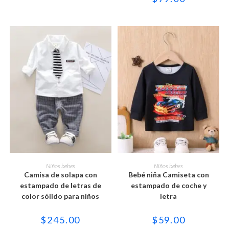
de
de
producto
producto
Este
Este
producto
producto
SELECCIONAR OPCIONES
SELECCIONAR OPCIONES
Niños bebes
Niños bebes
tiene
tiene
Camisa de solapa con
Bebé niña Camiseta con
múltiples
múltiples
variantes.
variantes.
estampado de letras de
estampado de coche y
Las
Las
color sólido para niños
letra
opciones
opciones
se
se
pueden
pueden
$
245.00
$
59.00
elegir
elegir
en
en