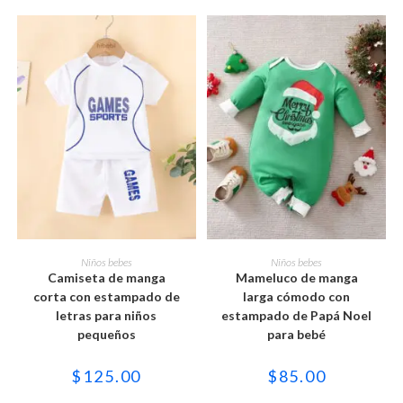
Este
Este
producto
producto
SELECCIONAR OPCIONES
SELECCIONAR OPCIONES
Niños bebes
Niños bebes
tiene
tiene
Camiseta de manga
Mameluco de manga
múltiples
múltiples
variantes.
variantes.
corta con estampado de
larga cómodo con
Las
Las
letras para niños
estampado de Papá Noel
opciones
opciones
se
se
pequeños
para bebé
pueden
pueden
elegir
elegir
en
en
$
125.00
$
85.00
la
la
página
página