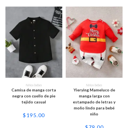
de
de
producto
producto
Este
Este
producto
producto
SELECCIONAR OPCIONES
SELECCIONAR OPCIONES
Niños bebes
Niños bebes
tiene
tiene
Camisa de manga corta
Yierying Mameluco de
múltiples
múltiples
variantes.
variantes.
negra con cuello de pie
manga larga con
Las
Las
tejido casual
estampado de letras y
opciones
opciones
se
se
moño lindo para bebé
pueden
pueden
niño
$
195.00
elegir
elegir
en
en
la
la
$
79.00
página
página