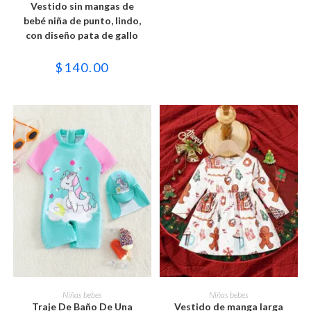
Vestido sin mangas de
página
múltiples
de
variantes.
bebé niña de punto, lindo,
producto
Las
con diseño pata de gallo
opciones
se
pueden
$
140.00
elegir
en
la
página
de
producto
Este
Este
producto
producto
SELECCIONAR OPCIONES
SELECCIONAR OPCIONES
Niñas bebes
Niñas bebes
tiene
tiene
Traje De Baño De Una
Vestido de manga larga
múltiples
múltiples