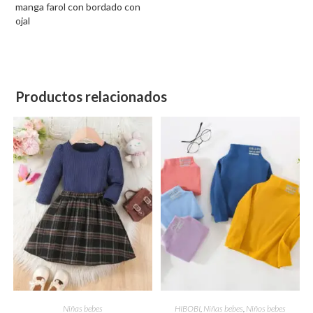
manga farol con bordado con
ojal
Productos relacionados
Este
Este
producto
producto
SELECCIONAR OPCIONES
SELECCIONAR OPCIONES
Niñas bebes
HIBOBI
,
Niñas bebes
,
Niños bebes