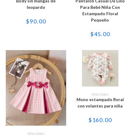
Body sin mangas de
Pantalón Casual De Lino
múltiples
múltiples
variantes.
variantes.
leopardo
Para Bebé Niña Con
Las
Las
Estampado Floral
opciones
opciones
se
se
Pequeño
$
90.00
pueden
pueden
elegir
elegir
en
en
$
45.00
la
la
página
página
de
de
producto
producto
Este
producto
SELECCIONAR OPCIONES
Niñas bebes
tiene
Mono estampado floral
múltiples
variantes.
con volantes para niña
Las
opciones
se
$
160.00
pueden
elegir
Este
en
producto
SELECCIONAR OPCIONES
Niñas bebes
la
tiene