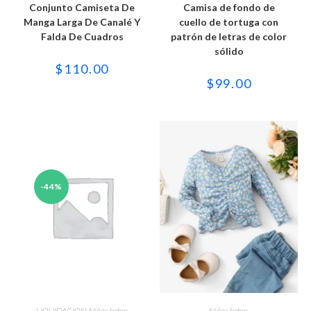
tiene
tiene
Conjunto Camiseta De
Camisa de fondo de
múltiples
múltiples
variantes.
variantes.
Manga Larga De Canalé Y
cuello de tortuga con
Las
Las
Falda De Cuadros
patrón de letras de color
opciones
opciones
se
se
sólido
pueden
pueden
$
110.00
elegir
elegir
en
en
$
99.00
la
la
página
página
de
de
producto
producto
-44%
Este
Este
producto
producto
SELECCIONAR OPCIONES
SELECCIONAR OPCIONES
LIQUIDACION
,
Niñas bebes
Niñas bebes