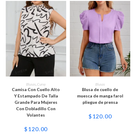
de
de
producto
producto
Este
Este
producto
producto
SELECCIONAR OPCIONES
SELECCIONAR OPCIONES
Blusas
,
Curvy
Blusas
tiene
tiene
Camisa Con Cuello Alto
Blusa de cuello de
múltiples
múltiples
variantes.
variantes.
Y Estampado De Talla
muesca de manga farol
Las
Las
Grande Para Mujeres
pliegue de prensa
opciones
opciones
se
se
Con Dobladillo Con
pueden
pueden
Volantes
$
120.00
elegir
elegir
en
en
la
la
$
120.00
página
página
de
de