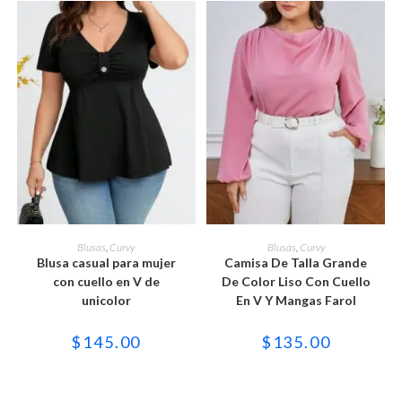
de
de
producto
producto
Este
Este
producto
producto
SELECCIONAR OPCIONES
SELECCIONAR OPCIONES
Blusas
,
Curvy
Blusas
,
Curvy
tiene
tiene
Blusa casual para mujer
Camisa De Talla Grande
múltiples
múltiples
variantes.
variantes.
con cuello en V de
De Color Liso Con Cuello
Las
Las
unicolor
En V Y Mangas Farol
opciones
opciones
se
se
pueden
pueden
$
145.00
$
135.00
elegir
elegir
en
en
la
la
página
página
de
de