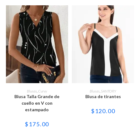
Este
Este
producto
producto
SELECCIONAR OPCIONES
SELECCIONAR OPCIONES
Blusas
,
Curvy
Blusas
,
SANTORY
tiene
tiene
Blusa Talla Grande de
Blusa de tirantes
múltiples
múltiples
variantes.
variantes.
cuello en V con
Las
Las
estampado
$
120.00
opciones
opciones
se
se
pueden
pueden
$
175.00
elegir
elegir
en
en
la
la
página
página