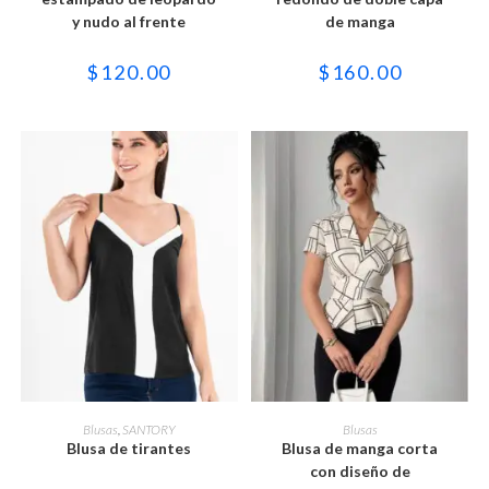
Las
Las
y nudo al frente
de manga
opciones
opciones
se
se
pueden
pueden
$
120.00
$
160.00
elegir
elegir
en
en
la
la
página
página
de
de
producto
producto
Este
Este
producto
producto
SELECCIONAR OPCIONES
SELECCIONAR OPCIONES
Blusas
,
SANTORY
Blusas
tiene
tiene
Blusa de tirantes
Blusa de manga corta
múltiples
múltiples
variantes.
variantes.
con diseño de
Las
Las