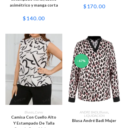
Las
Las
asimétrico y manga corta
$
170.00
opciones
opciones
se
se
pueden
pueden
$
140.00
elegir
elegir
en
en
la
la
página
página
de
de
producto
producto
-67%
Este
Este
producto
producto
SELECCIONAR OPCIONES
SELECCIONAR OPCIONES
Blusas
,
Curvy
ANDRE BADI
,
Blusas
,
tiene
tiene
LIQUIDACION
Camisa Con Cuello Alto
múltiples
múltiples
Blusa André Badi Mujer
variantes.
variantes.
Y Estampado De Talla
Las
Las