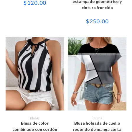
estampado geométrico y
$
120.00
opciones
opciones
se
se
cintura fruncida
pueden
pueden
elegir
elegir
en
en
$
250.00
la
la
página
página
de
de
producto
producto
Este
Este
producto
producto
SELECCIONAR OPCIONES
SELECCIONAR OPCIONES
Blusas
Blusas
tiene
tiene
Blusa de color
Blusa holgada de cuello
múltiples
múltiples
variantes.
variantes.
combinado con cordón
redondo de manga corta