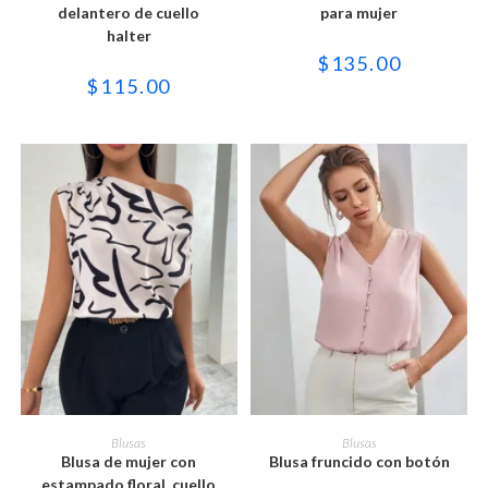
Las
Las
delantero de cuello
para mujer
opciones
opciones
se
se
halter
pueden
pueden
$
135.00
elegir
elegir
en
en
$
115.00
la
la
página
página
de
de
producto
producto
Este
Este
producto
producto
SELECCIONAR OPCIONES
SELECCIONAR OPCIONES
Blusas
Blusas
tiene
tiene
Blusa de mujer con
Blusa fruncido con botón
múltiples
múltiples
variantes.
variantes.
estampado floral, cuello