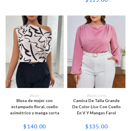
original
actual
en
en
era:
es:
la
la
$180.00.
$130.00.
página
página
de
de
producto
producto
Este
Este
producto
producto
SELECCIONAR OPCIONES
SELECCIONAR OPCIONES
Blusas
Blusas
,
Curvy
tiene
tiene
Blusa de mujer con
Camisa De Talla Grande
múltiples
múltiples
variantes.
variantes.
estampado floral, cuello
De Color Liso Con Cuello
Las
Las
asimétrico y manga corta
En V Y Mangas Farol
opciones
opciones
se
se
pueden
pueden
$
140.00
$
135.00
elegir
elegir
en
en