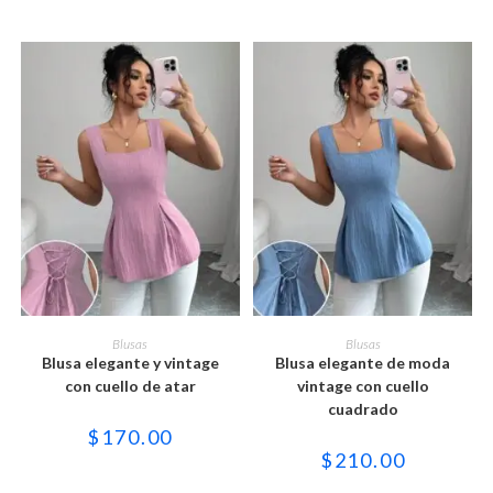
la
la
página
página
de
de
producto
producto
Este
Este
producto
producto
SELECCIONAR OPCIONES
SELECCIONAR OPCIONES
Blusas
Blusas
tiene
tiene
Blusa elegante y vintage
Blusa elegante de moda
múltiples
múltiples
variantes.
variantes.
con cuello de atar
vintage con cuello
Las
Las
cuadrado
opciones
opciones
se
se
$
170.00
pueden
pueden
$
210.00
elegir
elegir
en
en
la
la