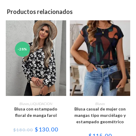
Productos relacionados
-28%
Este
Este
producto
producto
SELECCIONAR OPCIONES
SELECCIONAR OPCIONES
Blusas
,
LIQUIDACION
Blusas
tiene
tiene
Blusa con estampado
Blusa casual de mujer con
múltiples
múltiples
variantes.
variantes.
floral de manga farol
mangas tipo murciélago y
Las
Las
estampado geométrico
opciones
opciones
se
se
El
El
$
130.00
$
180.00
pueden
pueden
precio
precio
$
115.00
elegir
elegir