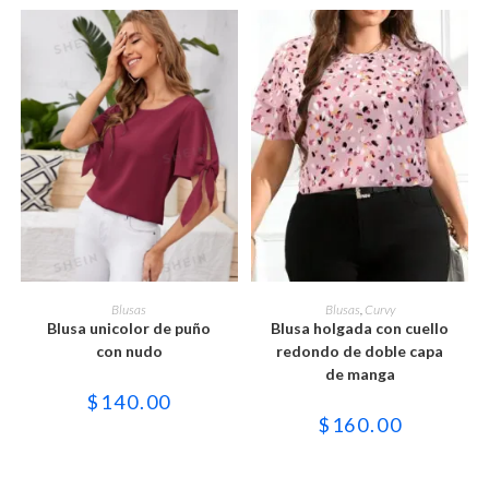
de
de
producto
producto
Este
Este
producto
producto
SELECCIONAR OPCIONES
SELECCIONAR OPCIONES
Blusas
Blusas
,
Curvy
tiene
tiene
Blusa unicolor de puño
Blusa holgada con cuello
múltiples
múltiples
variantes.
variantes.
con nudo
redondo de doble capa
Las
Las
de manga
opciones
opciones
se
se
$
140.00
pueden
pueden
$
160.00
elegir
elegir
en
en
la
la
página
página
de
de