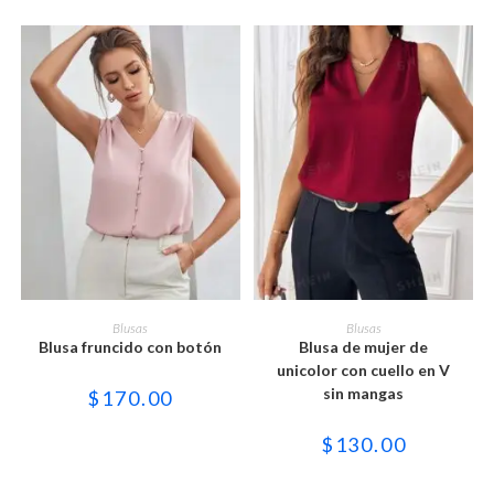
página
página
de
de
producto
producto
Este
Este
producto
producto
SELECCIONAR OPCIONES
SELECCIONAR OPCIONES
Blusas
Blusas
tiene
tiene
Blusa fruncido con botón
Blusa de mujer de
múltiples
múltiples
variantes.
variantes.
unicolor con cuello en V
Las
Las
sin mangas
$
170.00
opciones
opciones
se
se
pueden
pueden
$
130.00
elegir
elegir
en
en
la
la
página
página