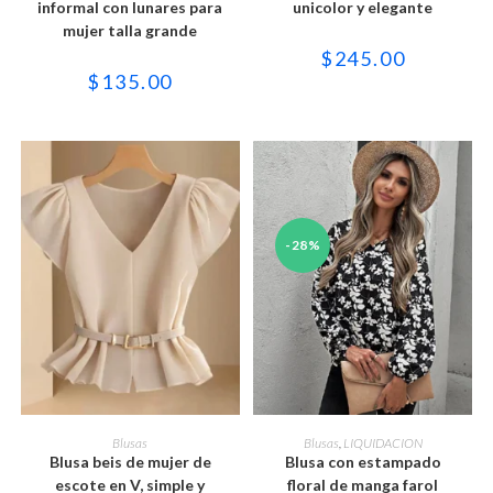
variantes.
variantes.
informal con lunares para
unicolor y elegante
Las
Las
mujer talla grande
opciones
opciones
se
se
$
245.00
pueden
pueden
$
135.00
elegir
elegir
en
en
la
la
página
página
de
de
producto
producto
-28%
Este
Este
producto
producto
SELECCIONAR OPCIONES
SELECCIONAR OPCIONES
Blusas
Blusas
,
LIQUIDACION
tiene
tiene
Blusa beis de mujer de
Blusa con estampado
múltiples
múltiples
variantes.
variantes.
escote en V, simple y
floral de manga farol