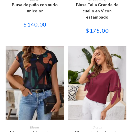
tiene
tiene
Blusa de puño con nudo
Blusa Talla Grande de
múltiples
múltiples
variantes.
variantes.
unicolor
cuello en V con
Las
Las
estampado
opciones
opciones
se
se
$
140.00
pueden
pueden
$
175.00
elegir
elegir
en
en
la
la
página
página
de
de
producto
producto
Este
Este
producto
producto
SELECCIONAR OPCIONES
SELECCIONAR OPCIONES
Blusas
Blusas
tiene
tiene