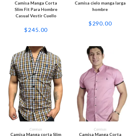
tiene
tiene
Camisa Manga Corta
Camisa cielo manga larga
múltiples
múltiples
variantes.
variantes.
Slim Fit Para Hombre
hombre
Las
Las
Casual Vestir Cuello
opciones
opciones
se
se
$
290.00
pueden
pueden
$
245.00
elegir
elegir
en
en
la
la
página
página
de
de
producto
producto
Este
Este
producto
producto
SELECCIONAR OPCIONES
SELECCIONAR OPCIONES
Camisas
Camisas
tiene
tiene
Camisa Manga corta Slim
Camisa Manga Corta
múltiples
múltiples