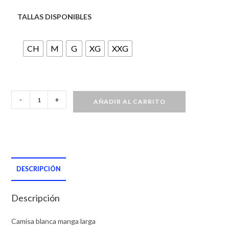
TALLAS DISPONIBLES
CH
M
G
XG
XXG
Camisa
-
+
AÑADIR AL CARRITO
manga
larga
hombre
blanco
cantidad
DESCRIPCIÓN
Descripción
Camisa blanca manga larga