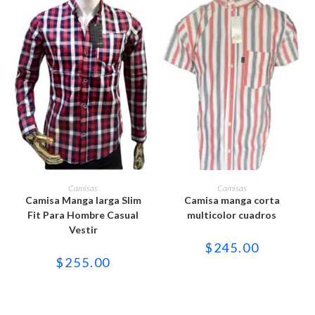
producto
producto
Este
Este
producto
producto
SELECCIONAR OPCIONES
SELECCIONAR OPCIONES
Camisas
Camisas
tiene
tiene
Camisa Manga larga Slim
Camisa manga corta
múltiples
múltiples
variantes.
variantes.
Fit Para Hombre Casual
multicolor cuadros
Las
Las
Vestir
opciones
opciones
se
se
$
245.00
pueden
pueden
$
255.00
elegir
elegir
en
en
la
la
página
página
de
de
producto
producto