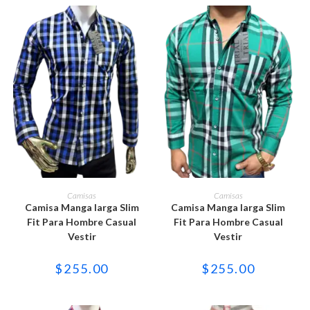
la
la
página
página
de
de
producto
producto
Este
Este
producto
producto
SELECCIONAR OPCIONES
SELECCIONAR OPCIONES
Camisas
Camisas
tiene
tiene
Camisa Manga larga Slim
Camisa Manga larga Slim
múltiples
múltiples
variantes.
variantes.
Fit Para Hombre Casual
Fit Para Hombre Casual
Las
Las
Vestir
Vestir
opciones
opciones
se
se
pueden
pueden
$
255.00
$
255.00
elegir
elegir
en
en
la
la
página
página
de
de