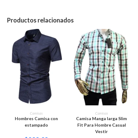
Productos relacionados
Este
Este
producto
producto
SELECCIONAR OPCIONES
SELECCIONAR OPCIONES
Camisas
Camisas
tiene
tiene
Hombres Camisa con
Camisa Manga larga Slim
múltiples
múltiples
variantes.
variantes.
estampado
Fit Para Hombre Casual
Las
Las
Vestir
opciones
opciones
se
se