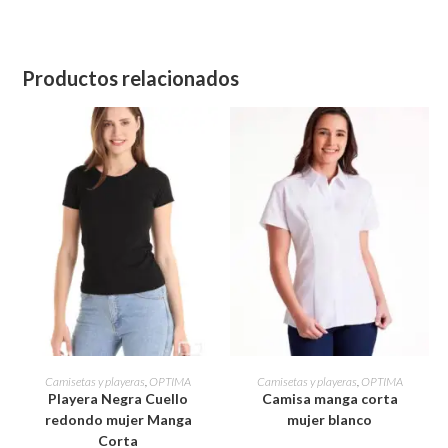
Productos relacionados
Este
Este
producto
producto
SELECCIONAR OPCIONES
SELECCIONAR OPCIONES
Camisetas y playeras
,
OPTIMA
Camisetas y playeras
,
OPTIMA
tiene
tiene
Playera Negra Cuello
Camisa manga corta
múltiples
múltiples
variantes.
variantes.
redondo mujer Manga
mujer blanco
Las
Las
Corta
opciones
opciones