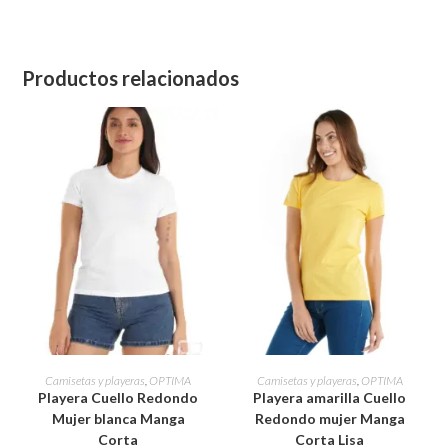
Productos relacionados
Este
Este
producto
producto
SELECCIONAR OPCIONES
SELECCIONAR OPCIONES
Camisetas y playeras
,
OPTIMA
Camisetas y playeras
,
OPTIMA
tiene
tiene
Playera Cuello Redondo
Playera amarilla Cuello
múltiples
múltiples
variantes.
variantes.
Mujer blanca Manga
Redondo mujer Manga
Las
Las
Corta
Corta Lisa
opciones
opciones