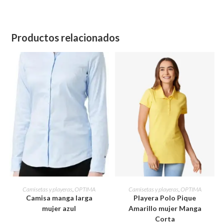
Productos relacionados
Este
Este
producto
producto
SELECCIONAR OPCIONES
SELECCIONAR OPCIONES
Camisetas y playeras
,
OPTIMA
Camisetas y playeras
,
OPTIMA
tiene
tiene
Camisa manga larga
Playera Polo Pique
múltiples
múltiples
variantes.
variantes.
mujer azul
Amarillo mujer Manga
Las
Las
Corta
opciones
opciones