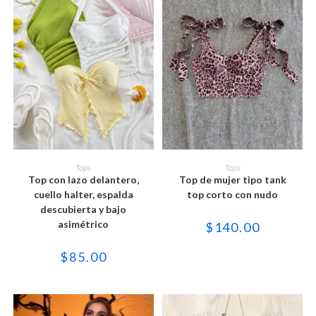
Este
Este
producto
producto
SELECCIONAR OPCIONES
SELECCIONAR OPCIONES
Tops
Tops
tiene
tiene
Top con lazo delantero,
Top de mujer tipo tank
múltiples
múltiples
variantes.
variantes.
cuello halter, espalda
top corto con nudo
Las
Las
descubierta y bajo
opciones
opciones
se
se
asimétrico
$
140.00
pueden
pueden
elegir
elegir
en
en
$
85.00
la
la
página
página
de
de
producto
producto