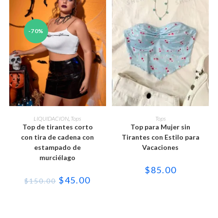
-70%
Este
Este
producto
producto
SELECCIONAR OPCIONES
SELECCIONAR OPCIONES
LIQUIDACION
,
Tops
Tops
tiene
tiene
Top de tirantes corto
Top para Mujer sin
múltiples
múltiples
variantes.
variantes.
con tira de cadena con
Tirantes con Estilo para
Las
Las
estampado de
Vacaciones
opciones
opciones
se
se
murciélago
pueden
pueden
$
85.00
elegir
elegir
en
en
El
El
$
45.00
$
150.00
la
la
precio
precio
página
página
original
actual
de
de
era:
es:
producto
producto
$150.00.
$45.00.