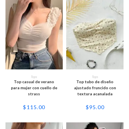
producto
producto
Este
Este
producto
producto
SELECCIONAR OPCIONES
SELECCIONAR OPCIONES
Tops
Tops
tiene
tiene
Top casual de verano
Top tubo de diseño
múltiples
múltiples
variantes.
variantes.
para mujer con cuello de
ajustado fruncido con
Las
Las
strass
textura acanalada
opciones
opciones
se
se
pueden
pueden
$
115.00
$
95.00
elegir
elegir
en
en
la
la
página
página
de
de
producto
producto