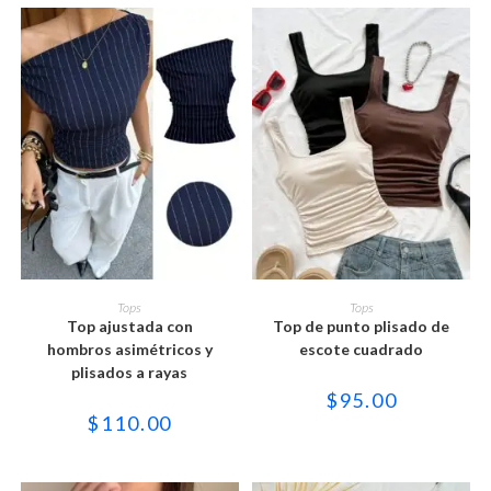
Este
Este
producto
producto
SELECCIONAR OPCIONES
SELECCIONAR OPCIONES
Tops
Tops
tiene
tiene
Top ajustada con
Top de punto plisado de
múltiples
múltiples
variantes.
variantes.
hombros asimétricos y
escote cuadrado
Las
Las
plisados a rayas
opciones
opciones
se
se
$
95.00
pueden
pueden
$
110.00
elegir
elegir
en
en
la
la
página
página
de
de