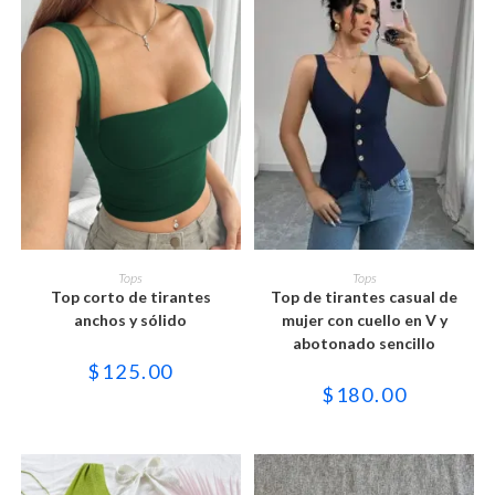
Este
Este
producto
producto
SELECCIONAR OPCIONES
SELECCIONAR OPCIONES
Tops
Tops
tiene
tiene
Top corto de tirantes
Top de tirantes casual de
múltiples
múltiples
variantes.
variantes.
anchos y sólido
mujer con cuello en V y
Las
Las
abotonado sencillo
opciones
opciones
se
se
$
125.00
pueden
pueden
$
180.00
elegir
elegir
en
en
la
la
página
página
de
de
producto
producto