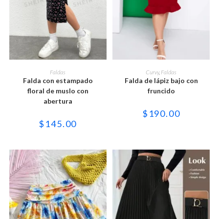
Este
Este
producto
producto
SELECCIONAR OPCIONES
SELECCIONAR OPCIONES
Faldas
Curvy
,
Faldas
tiene
tiene
Falda con estampado
Falda de lápiz bajo con
múltiples
múltiples
variantes.
variantes.
floral de muslo con
fruncido
Las
Las
abertura
opciones
opciones
se
se
$
190.00
pueden
pueden
$
145.00
elegir
elegir
en
en
la
la
página
página
de
de
producto
producto