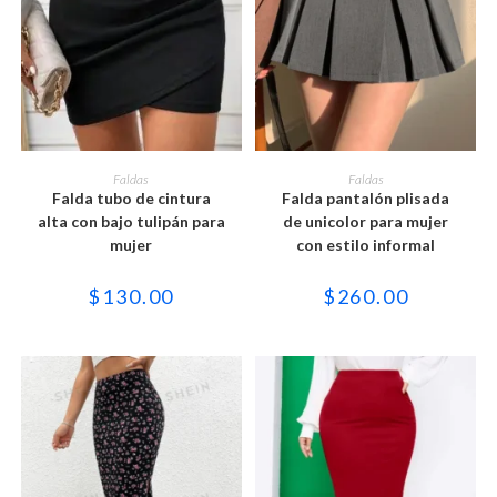
Este
Este
producto
producto
SELECCIONAR OPCIONES
SELECCIONAR OPCIONES
Faldas
Faldas
tiene
tiene
Falda tubo de cintura
Falda pantalón plisada
múltiples
múltiples
variantes.
variantes.
alta con bajo tulipán para
de unicolor para mujer
Las
Las
mujer
con estilo informal
opciones
opciones
se
se
pueden
pueden
$
130.00
$
260.00
elegir
elegir
en
en
la
la
página
página
de
de
producto
producto