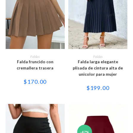
Este
Este
producto
producto
SELECCIONAR OPCIONES
SELECCIONAR OPCIONES
Faldas
Faldas
tiene
tiene
Falda fruncido con
Falda larga elegante
múltiples
múltiples
variantes.
variantes.
cremallera trasera
plisada de cintura alta de
Las
Las
unicolor para mujer
opciones
opciones
se
se
$
170.00
pueden
pueden
$
199.00
elegir
elegir
en
en
la
la
página
página
de
de
producto
producto
-47%