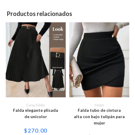
Productos relacionados
Este
Este
producto
producto
SELECCIONAR OPCIONES
SELECCIONAR OPCIONES
Curvy
,
Faldas
Faldas
tiene
tiene
Falda elegante plisada
Falda tubo de cintura
múltiples
múltiples
variantes.
variantes.
de unicolor
alta con bajo tulipán para
Las
Las
mujer
opciones
opciones
se
se
$
270.00
pueden
pueden