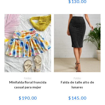
$
130.00
elegir
elegir
en
en
la
la
página
página
de
de
producto
producto
Este
Este
producto
producto
SELECCIONAR OPCIONES
SELECCIONAR OPCIONES
Faldas
Faldas
tiene
tiene
Minifalda floral fruncida
Falda de talle alto de
múltiples
múltiples
variantes.
variantes.
casual para mujer
lunares
Las
Las
opciones
opciones
se
se
$
190.00
$
145.00
pueden
pueden
elegir
elegir