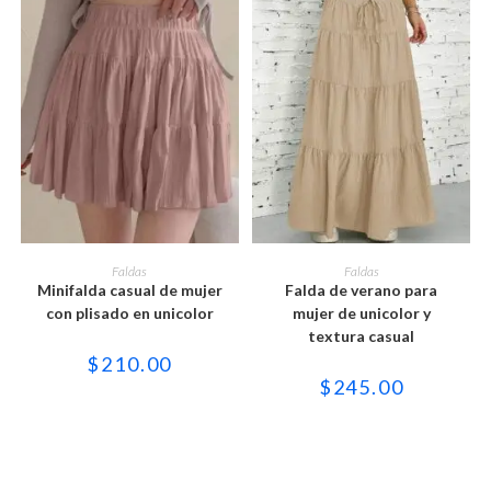
Este
Este
producto
producto
SELECCIONAR OPCIONES
SELECCIONAR OPCIONES
Faldas
Faldas
tiene
tiene
Minifalda casual de mujer
Falda de verano para
múltiples
múltiples
variantes.
variantes.
con plisado en unicolor
mujer de unicolor y
Las
Las
textura casual
opciones
opciones
se
se
$
210.00
pueden
pueden
$
245.00
elegir
elegir
en
en
la
la
página
página
de
de
producto
producto