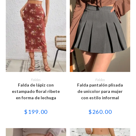
de
de
producto
producto
Este
Este
producto
producto
SELECCIONAR OPCIONES
SELECCIONAR OPCIONES
Faldas
Faldas
tiene
tiene
Falda de lápiz con
Falda pantalón plisada
múltiples
múltiples
variantes.
variantes.
estampado floral ribete
de unicolor para mujer
Las
Las
en forma de lechuga
con estilo informal
opciones
opciones
se
se
pueden
pueden
$
199.00
$
260.00
elegir
elegir
en
en
la
la
página
página
de
de
producto
producto