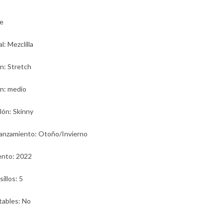
e
al
: Mezclilla
ón
: Stretch
ón
: medio
lón
: Skinny
lanzamiento
: Otoño/Invierno
ento
: 2022
sillos
: 5
tables
: No