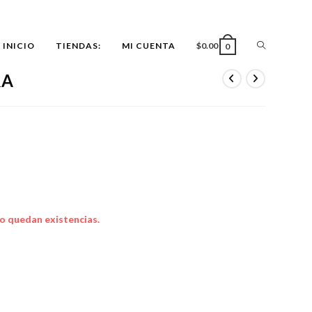
ALTERNAR
INICIO
TIENDAS:
MI CUENTA
$
0.00
0
&A
BÚSQUEDA
DE
LA
o quedan existencias.
WEB