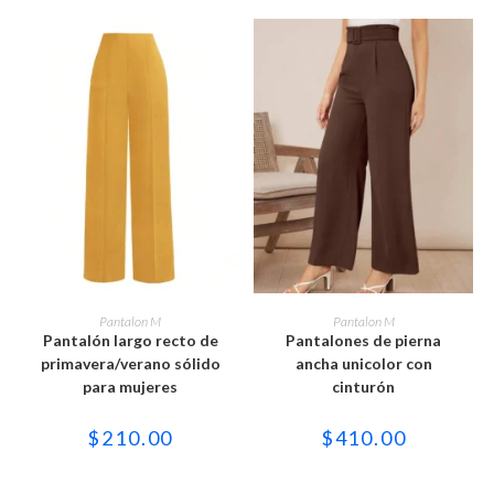
Este
Este
producto
producto
SELECCIONAR OPCIONES
SELECCIONAR OPCIONES
Pantalon M
Pantalon M
tiene
tiene
Pantalón largo recto de
Pantalones de pierna
múltiples
múltiples
variantes.
variantes.
primavera/verano sólido
ancha unicolor con
Las
Las
para mujeres
cinturón
opciones
opciones
se
se
pueden
pueden
$
210.00
$
410.00
elegir
elegir
en
en
la
la
página
página