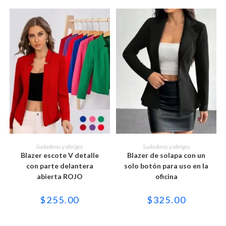
Este
Este
producto
producto
SELECCIONAR OPCIONES
SELECCIONAR OPCIONES
Sudaderas y abrigos
Sudaderas y abrigos
tiene
tiene
Blazer escote V detalle
Blazer de solapa con un
múltiples
múltiples
variantes.
variantes.
con parte delantera
solo botón para uso en la
Las
Las
abierta ROJO
oficina
opciones
opciones
se
se
pueden
pueden
$
255.00
$
325.00
elegir
elegir
en
en
la
la
página
página