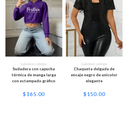
Este
Este
producto
producto
SELECCIONAR OPCIONES
SELECCIONAR OPCIONES
Sudaderas y abrigos
Sudaderas y abrigos
tiene
tiene
Sudadera con capucha
Chaqueta delgada de
múltiples
múltiples
variantes.
variantes.
térmica de manga larga
encaje negro de unicolor
Las
Las
con estampado gráfico
elegante
opciones
opciones
se
se
pueden
pueden
$
165.00
$
150.00
elegir
elegir
en
en
la
la
página
página
de
de
producto
producto