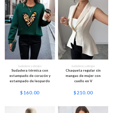
producto
producto
Este
Este
producto
producto
SELECCIONAR OPCIONES
SELECCIONAR OPCIONES
Sudaderas y abrigos
Sudaderas y abrigos
tiene
tiene
Sudadera térmica con
Chaqueta regular sin
múltiples
múltiples
variantes.
variantes.
estampado de corazón y
mangas de mujer con
Las
Las
estampado de leopardo
cuello en V
opciones
opciones
se
se
pueden
pueden
$
160.00
$
210.00
elegir
elegir
en
en
la
la
página
página
de
de
producto
producto