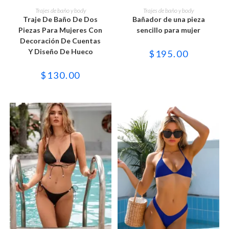
Este
Este
producto
producto
SELECCIONAR OPCIONES
SELECCIONAR OPCIONES
Trajes de baño y body
Trajes de baño y body
tiene
tiene
Traje De Baño De Dos
Bañador de una pieza
múltiples
múltiples
variantes.
variantes.
Piezas Para Mujeres Con
sencillo para mujer
Las
Las
Decoración De Cuentas
opciones
opciones
se
se
Y Diseño De Hueco
$
195.00
pueden
pueden
elegir
elegir
en
en
$
130.00
la
la
página
página
de
de
producto
producto