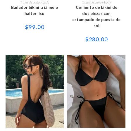
producto
producto
SELECCIONAR OPCIONES
SELECCIONAR OPCIONES
Trajes de baño y body
Trajes de baño y body
tiene
tiene
Bañador bikini triángulo
Conjunto de bikini de
múltiples
múltiples
variantes.
variantes.
halter liso
dos piezas con
Las
Las
estampado de puesta de
opciones
opciones
se
se
sol
$
99.00
pueden
pueden
elegir
elegir
en
en
$
280.00
la
la
página
página
de
de
producto
producto
Este
Este