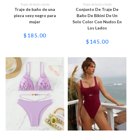
producto
producto
SELECCIONAR OPCIONES
SELECCIONAR OPCIONES
Trajes de baño y body
Trajes de baño y body
tiene
tiene
Traje de baño de una
Conjunto De Traje De
múltiples
múltiples
variantes.
variantes.
pieza sexy negro para
Baño De Bikini De Un
Las
Las
mujer
Solo Color Con Nudos En
opciones
opciones
se
se
Los Lados
pueden
pueden
$
185.00
elegir
elegir
en
en
$
145.00
la
la
página
página
de
de
producto
producto