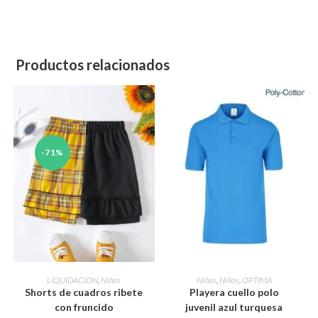
Productos relacionados
-71%
Este
Este
producto
producto
SELECCIONAR OPCIONES
SELECCIONAR OPCIONES
LIQUIDACION
,
Niñas
Niñas
,
Niños
,
OPTIMA
tiene
tiene
Shorts de cuadros ribete
Playera cuello polo
múltiples
múltiples
variantes.
variantes.
con fruncido
juvenil azul turquesa
Las
Las