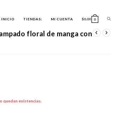
ALTERNAR
INICIO
TIENDAS:
MI CUENTA
$
0.00
0
tampado floral de manga con
BÚSQUEDA
DE
LA
WEB
o quedan existencias.