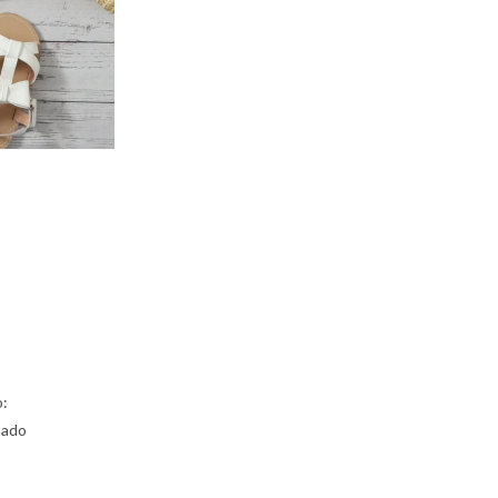
o:
pado