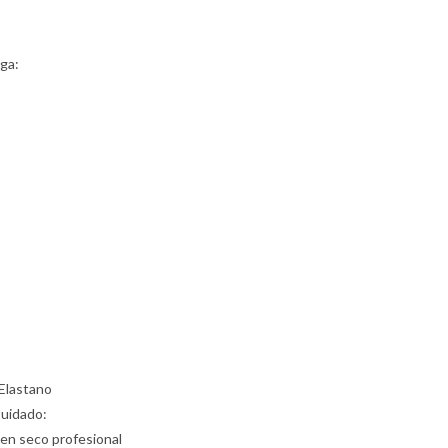
ga:
Elastano
Cuidado:
 en seco profesional