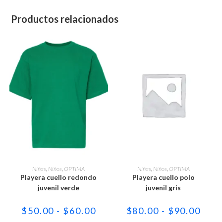
Productos relacionados
Este
Este
producto
producto
SELECCIONAR OPCIONES
SELECCIONAR OPCIONES
Niñas
,
Niños
,
OPTIMA
Niñas
,
Niños
,
OPTIMA
tiene
tiene
Playera cuello redondo
Playera cuello polo
múltiples
múltiples
variantes.
variantes.
juvenil verde
juvenil gris
Las
Las
opciones
opciones
se
se
Rango
Rang
$
50.00
-
$
60.00
$
80.00
-
$
90.00
pueden
pueden
de
de
elegir
elegir