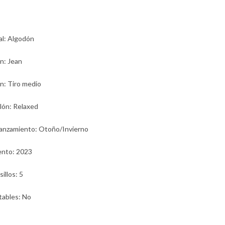
al
: Algodón
ón
: Jean
ón
: Tiro medio
lón
: Relaxed
lanzamiento
: Otoño/Invierno
ento
: 2023
sillos
: 5
tables
: No