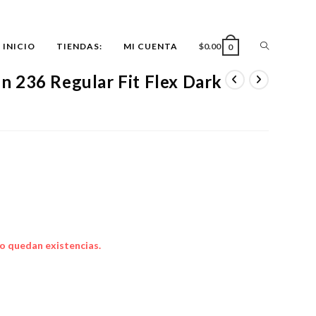
ALTERNAR
INICIO
TIENDAS:
MI CUENTA
$
0.00
0
 236 Regular Fit Flex Dark
BÚSQUEDA
DE
LA
WEB
o quedan existencias.