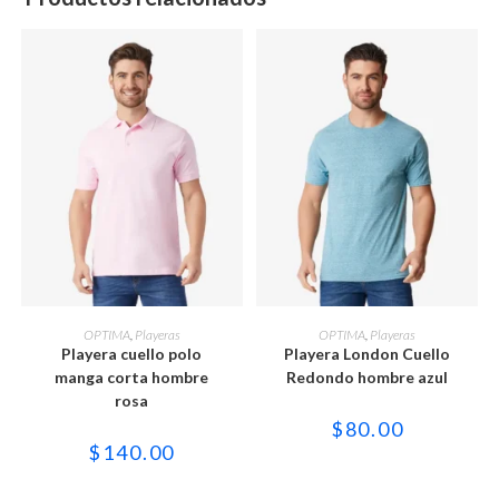
Este
Este
producto
producto
SELECCIONAR OPCIONES
SELECCIONAR OPCIONES
OPTIMA
,
Playeras
OPTIMA
,
Playeras
tiene
tiene
Playera cuello polo
Playera London Cuello
múltiples
múltiples
variantes.
variantes.
manga corta hombre
Redondo hombre azul
Las
Las
rosa
opciones
opciones
se
se
$
80.00
pueden
pueden
$
140.00
elegir
elegir
en
en
la
la