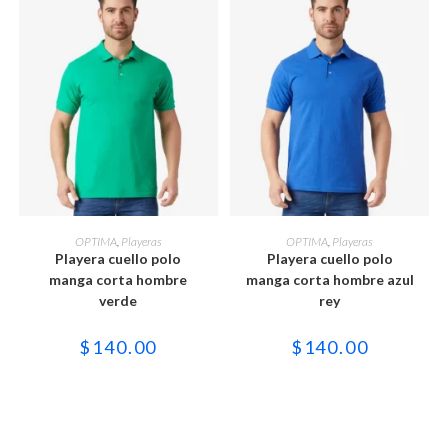
Este
Este
producto
producto
SELECCIONAR OPCIONES
SELECCIONAR OPCIONES
OPTIMA
,
Playeras
OPTIMA
,
Playeras
tiene
tiene
Playera cuello polo
Playera cuello polo
múltiples
múltiples
variantes.
variantes.
manga corta hombre
manga corta hombre azul
Las
Las
verde
rey
opciones
opciones
se
se
pueden
pueden
$
140.00
$
140.00
elegir
elegir
en
en
la
la
página
página
de
de
producto
producto