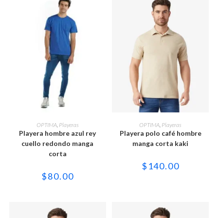
Este
Este
producto
producto
SELECCIONAR OPCIONES
SELECCIONAR OPCIONES
OPTIMA
,
Playeras
OPTIMA
,
Playeras
tiene
tiene
Playera hombre azul rey
Playera polo café hombre
múltiples
múltiples
variantes.
variantes.
cuello redondo manga
manga corta kaki
Las
Las
corta
opciones
opciones
se
se
$
140.00
pueden
pueden
$
80.00
elegir
elegir
en
en
la
la
página
página
de
de
producto
producto