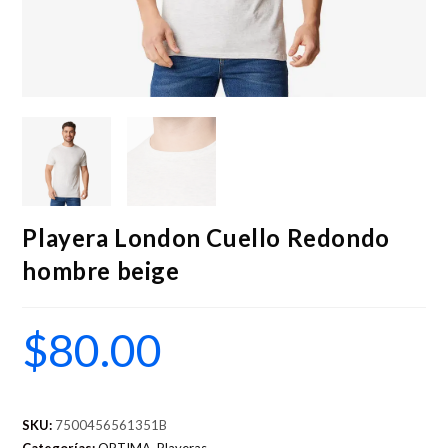
Playera London Cuello Redondo
hombre beige
$
80.00
SKU:
7500456561351B
Categorías:
OPTIMA
,
Playeras