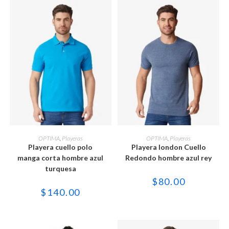
producto
producto
Este
Este
producto
producto
SELECCIONAR OPCIONES
SELECCIONAR OPCIONES
OPTIMA
,
Playeras
OPTIMA
,
Playeras
tiene
tiene
Playera cuello polo
Playera london Cuello
múltiples
múltiples
variantes.
variantes.
manga corta hombre azul
Redondo hombre azul rey
Las
Las
turquesa
opciones
opciones
se
se
$
80.00
pueden
pueden
$
140.00
elegir
elegir
en
en
la
la
página
página
de
de
producto
producto