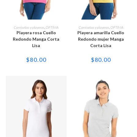
Este
Este
producto
producto
SELECCIONAR OPCIONES
SELECCIONAR OPCIONES
Camisetas y playeras
,
OPTIMA
Camisetas y playeras
,
OPTIMA
tiene
tiene
Playera rosa Cuello
Playera amarilla Cuello
múltiples
múltiples
variantes.
variantes.
Redondo Manga Corta
Redondo mujer Manga
Las
Las
Lisa
Corta Lisa
opciones
opciones
se
se
pueden
pueden
$
80.00
$
80.00
elegir
elegir
en
en
la
la
página
página
de
de
producto
producto