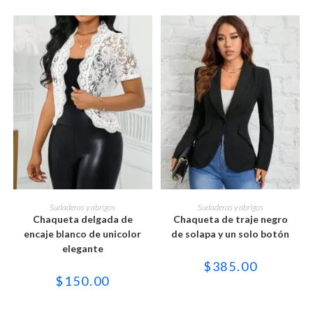
página
página
de
de
producto
producto
Este
Este
producto
producto
SELECCIONAR OPCIONES
SELECCIONAR OPCIONES
Sudaderas y abrigos
Sudaderas y abrigos
tiene
tiene
Chaqueta delgada de
Chaqueta de traje negro
múltiples
múltiples
variantes.
variantes.
encaje blanco de unicolor
de solapa y un solo botón
Las
Las
elegante
opciones
opciones
se
se
$
385.00
pueden
pueden
$
150.00
elegir
elegir
en
en
la
la
página
página