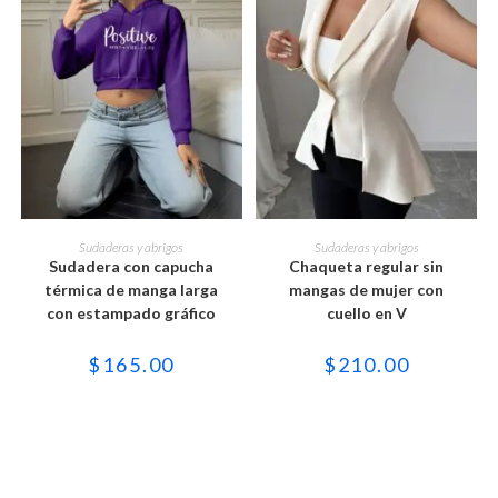
Este
Este
producto
producto
SELECCIONAR OPCIONES
SELECCIONAR OPCIONES
Sudaderas y abrigos
Sudaderas y abrigos
tiene
tiene
Sudadera con capucha
Chaqueta regular sin
múltiples
múltiples
variantes.
variantes.
térmica de manga larga
mangas de mujer con
Las
Las
con estampado gráfico
cuello en V
opciones
opciones
se
se
pueden
pueden
$
165.00
$
210.00
elegir
elegir
en
en
la
la
página
página
de
de
producto
producto