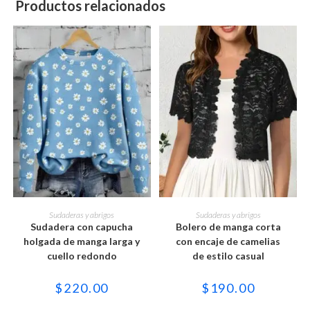
Productos relacionados
Este
Este
producto
producto
SELECCIONAR OPCIONES
SELECCIONAR OPCIONES
Sudaderas y abrigos
Sudaderas y abrigos
tiene
tiene
Sudadera con capucha
Bolero de manga corta
múltiples
múltiples
variantes.
variantes.
holgada de manga larga y
con encaje de camelias
Las
Las
cuello redondo
de estilo casual
opciones
opciones
se
se
pueden
pueden
$
220.00
$
190.00
elegir
elegir
en
en
la
la