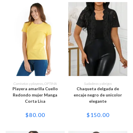
de
de
producto
producto
Este
Este
producto
producto
SELECCIONAR OPCIONES
SELECCIONAR OPCIONES
Camisetas y playeras
,
OPTIMA
Sudaderas y abrigos
tiene
tiene
Playera amarilla Cuello
Chaqueta delgada de
múltiples
múltiples
variantes.
variantes.
Redondo mujer Manga
encaje negro de unicolor
Las
Las
Corta Lisa
elegante
opciones
opciones
se
se
pueden
pueden
$
80.00
$
150.00
elegir
elegir
en
en
la
la
página
página
de
de