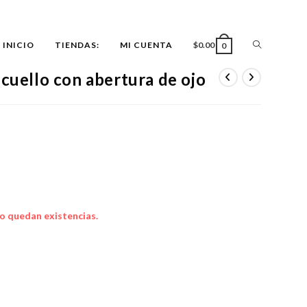
ALTERNAR
INICIO
TIENDAS:
MI CUENTA
$
0.00
0
 cuello con abertura de ojo
BÚSQUEDA
DE
LA
o quedan existencias.
WEB