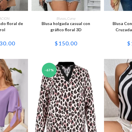
e
Este
ducto
producto
OPCIONES
SELECCIONAR OPCIONES
SELECCI
ACION
Blusas
,
Curvy
ne
tiene
do floral de
Blusa holgada casual con
Blusa Con
tiples
múltiples
iantes.
variantes.
rol
gráfico floral 3D
Cruzada
Las
iones
opciones
se
El
30.00
$
150.00
$
eden
pueden
cio
precio
gir
elegir
ginal
actual
en
:
es:
la
0.00.
$130.00.
ina
página
de
ducto
-67%
producto