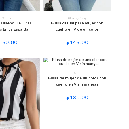
Este
Este
producto
producto
ONAR OPCIONES
SELECCIONAR OPCIONES
Blusas
Blusas
,
Curvy
tiene
tiene
 Diseño De Tiras
Blusa casual para mujer con
múltiples
múltiples
variantes.
variantes.
s En La Espalda
cuello en V de unicolor
Las
Las
opciones
opciones
se
se
150.00
$
145.00
pueden
pueden
elegir
elegir
en
en
la
la
página
página
de
de
Este
producto
producto
producto
SELECCIONAR OPCIONES
Blusas
tiene
Blusa de mujer de unicolor con
múltiples
variantes.
cuello en V sin mangas
Las
opciones
se
$
130.00
pueden
elegir
en
la
página
de
producto