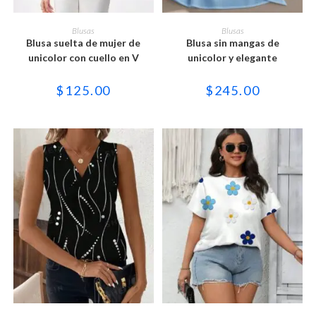
Este
Este
producto
producto
SELECCIONAR OPCIONES
SELECCIONAR OPCIONES
Blusas
Blusas
tiene
tiene
Blusa suelta de mujer de
Blusa sin mangas de
múltiples
múltiples
variantes.
variantes.
unicolor con cuello en V
unicolor y elegante
Las
Las
opciones
opciones
se
se
$
125.00
$
245.00
pueden
pueden
elegir
elegir
en
en
la
la
página
página
de
de
producto
producto
Este
Este