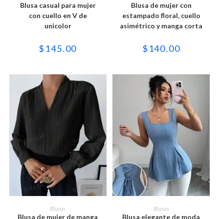
tiene
tiene
Blusa casual para mujer
Blusa de mujer con
múltiples
múltiples
variantes.
variantes.
con cuello en V de
estampado floral, cuello
Las
Las
unicolor
asimétrico y manga corta
opciones
opciones
se
se
pueden
pueden
$
145.00
$
140.00
elegir
elegir
en
en
la
la
página
página
de
de
producto
producto
Este
Este
producto
producto
SELECCIONAR OPCIONES
SELECCIONAR OPCIONES
Blusas
Blusas
tiene
tiene
Blusa de mujer de manga
Blusa elegante de moda