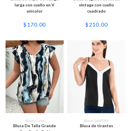
múltiples
múltiples
variantes.
variantes.
larga con cuello en V
vintage con cuello
Las
Las
unicolor
cuadrado
opciones
opciones
se
se
pueden
pueden
$
170.00
$
210.00
elegir
elegir
en
en
la
la
página
página
de
de
producto
producto
Este
Este
producto
producto
SELECCIONAR OPCIONES
SELECCIONAR OPCIONES
Blusas
,
Curvy
Blusas
,
SANTORY
tiene
tiene
Blusa De Talla Grande
Blusa de tirantes
múltiples
múltiples