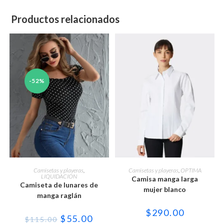
Productos relacionados
-52%
Este
Este
producto
producto
SELECCIONAR OPCIONES
SELECCIONAR OPCIONES
Camisetas y playeras
,
Camisetas y playeras
,
OPTIMA
tiene
tiene
LIQUIDACION
Camisa manga larga
múltiples
múltiples
Camiseta de lunares de
variantes.
variantes.
mujer blanco
manga raglán
Las
Las
opciones
opciones
se
se
$
290.00
pueden
pueden
El
El
$
55.00
$
115.00
elegir
elegir
precio
precio