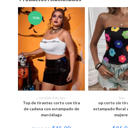
-70%
Este
Est
producto
pro
SELECCIONAR OPCIONES
SELECCIONAR 
LIQUIDACION
,
Tops
Tops
tiene
tie
Top de tirantes corto con tira
op corto sin ti
múltiples
múl
variantes.
var
de cadena con estampado de
estampado floral a
Las
Las
murciélago
mujere
opciones
opc
se
se
pueden
pu
El
El
$
45.00
$
85.