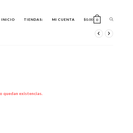
ALTERNAR
INICIO
TIENDAS:
MI CUENTA
$
0.00
0
BÚSQUEDA
DE
LA
o quedan existencias.
WEB