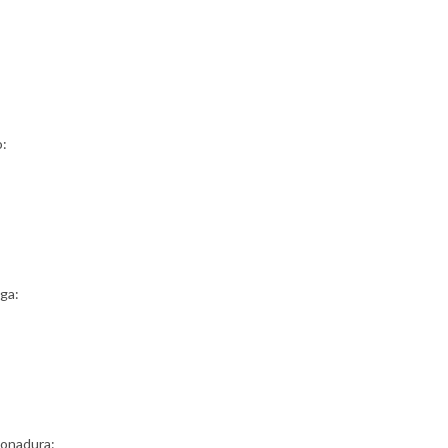
o:
ga:
tonadura: