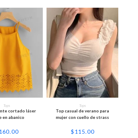
Este
Este
producto
producto
ONAR OPCIONES
SELECCIONAR OPCIONES
Tops
Tops
tiene
tiene
ante cortado láser
Top casual de verano para
múltiples
múltiples
variantes.
variantes.
e en abanico
mujer con cuello de strass
Las
Las
opciones
opciones
se
se
160.00
$
115.00
pueden
pueden