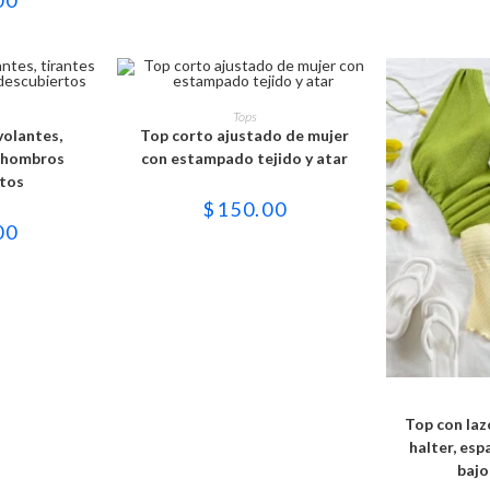
gir
elegir
en
la
ina
página
de
ducto
producto
e
Este
ducto
producto
OPCIONES
SELECCIONAR OPCIONES
Tops
ne
tiene
volantes,
Top corto ajustado de mujer
tiples
múltiples
iantes.
variantes.
y hombros
con estampado tejido y atar
Las
rtos
iones
opciones
se
$
150.00
eden
pueden
00
gir
elegir
en
la
ina
página
de
ducto
producto
SELECCI
Top con laz
halter, esp
bajo