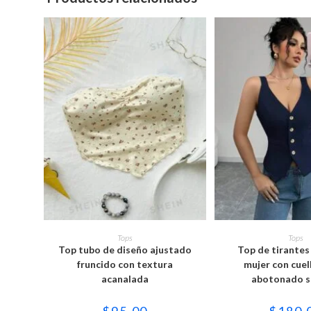
Este
Est
producto
pro
SELECCIONAR OPCIONES
SELECCIONAR 
Tops
Tops
tiene
tie
Top tubo de diseño ajustado
Top de tirantes
múltiples
múl
variantes.
var
fruncido con textura
mujer con cuel
Las
Las
acanalada
abotonado se
opciones
opc
se
se
pueden
pu
$
95.00
$
180.