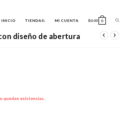
ALTERNAR
INICIO
TIENDAS:
MI CUENTA
$
0.00
0
con diseño de abertura
BÚSQUEDA
DE
LA
o quedan existencias.
WEB