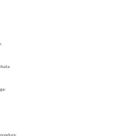
o:
rbata
ga:
tonadura: