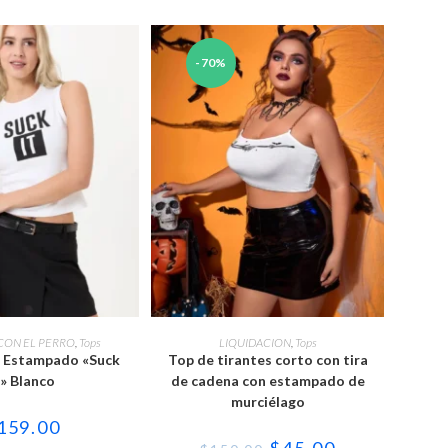
-70%
Este
Este
producto
producto
ONAR OPCIONES
SELECCIONAR OPCIONES
CON EL PERRO
,
Tops
LIQUIDACION
,
Tops
tiene
tiene
n Estampado «Suck
Top de tirantes corto con tira
múltiples
múltiples
variantes.
variantes.
t» Blanco
de cadena con estampado de
Las
Las
murciélago
opciones
opciones
se
se
159.00
pueden
pueden
El
El
$
45.00