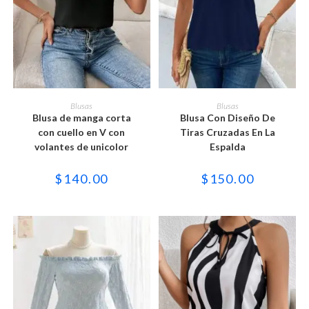
Este
Este
producto
producto
SELECCIONAR OPCIONES
SELECCIONAR OPCIONES
Blusas
Blusas
tiene
tiene
Blusa de manga corta
Blusa Con Diseño De
múltiples
múltiples
variantes.
variantes.
con cuello en V con
Tiras Cruzadas En La
Las
Las
volantes de unicolor
Espalda
opciones
opciones
se
se
pueden
pueden
$
140.00
$
150.00
elegir
elegir
en
en
la
la
página
página
de
de
producto
producto