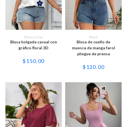
Este
Este
producto
producto
SELECCIONAR OPCIONES
SELECCIONAR OPCIONES
Blusas
,
Curvy
Blusas
tiene
tiene
Blusa holgada casual con
Blusa de cuello de
múltiples
múltiples
variantes.
variantes.
gráfico floral 3D
muesca de manga farol
Las
Las
pliegue de prensa
opciones
opciones
se
se
$
150.00
pueden
pueden
$
120.00
elegir
elegir
en
en
la
la
página
página
de
de
producto
producto