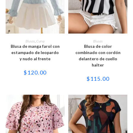
Este
Este
producto
producto
SELECCIONAR OPCIONES
SELECCIONAR OPCIONES
Blusas
,
Curvy
Blusas
tiene
tiene
Blusa de manga farol con
Blusa de color
múltiples
múltiples
variantes.
variantes.
estampado de leopardo
combinado con cordón
Las
Las
y nudo al frente
delantero de cuello
opciones
opciones
se
se
halter
pueden
pueden
$
120.00
elegir
elegir
en
en
$
115.00
la
la
página
página
de
de
producto
producto