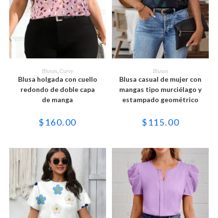
Este
Este
producto
producto
SELECCIONAR OPCIONES
SELECCIONAR OPCIONES
Blusas
,
Curvy
Blusas
tiene
tiene
Blusa holgada con cuello
Blusa casual de mujer con
múltiples
múltiples
variantes.
variantes.
redondo de doble capa
mangas tipo murciélago y
Las
Las
de manga
estampado geométrico
opciones
opciones
se
se
pueden
pueden
$
160.00
$
115.00
elegir
elegir
en
en
la
la
página
página
de
de
producto
producto