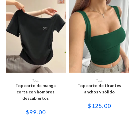
producto
producto
Este
Este
producto
producto
SELECCIONAR OPCIONES
SELECCIONAR OPCIONES
Tops
Tops
tiene
tiene
Top corto de manga
Top corto de tirantes
múltiples
múltiples
variantes.
variantes.
corta con hombros
anchos y sólido
Las
Las
descubiertos
opciones
opciones
se
se
$
125.00
pueden
pueden
$
99.00
elegir
elegir
en
en
la
la
página
página
de
de
producto
producto