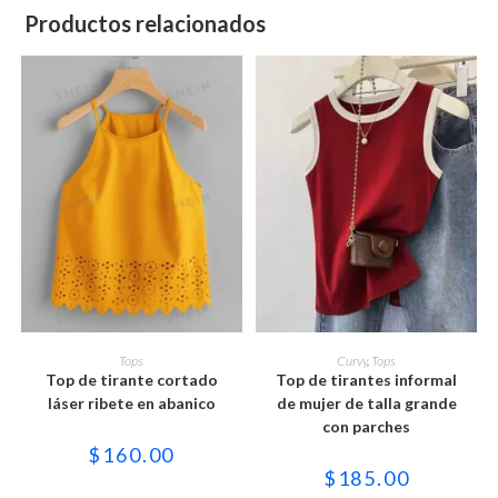
Productos relacionados
Este
Este
producto
producto
SELECCIONAR OPCIONES
SELECCIONAR OPCIONES
Tops
Curvy
,
Tops
tiene
tiene
Top de tirante cortado
Top de tirantes informal
múltiples
múltiples
variantes.
variantes.
láser ribete en abanico
de mujer de talla grande
Las
Las
con parches
opciones
opciones
se
se
$
160.00
pueden
pueden
$
185.00
elegir
elegir
en
en