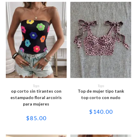
de
de
producto
producto
Este
Este
producto
producto
SELECCIONAR OPCIONES
SELECCIONAR OPCIONES
Tops
Tops
tiene
tiene
op corto sin tirantes con
Top de mujer tipo tank
múltiples
múltiples
variantes.
variantes.
estampado floral arcoíris
top corto con nudo
Las
Las
para mujeres
opciones
opciones
se
se
$
140.00
pueden
pueden
$
85.00
elegir
elegir
en
en
la
la
página
página
de
de