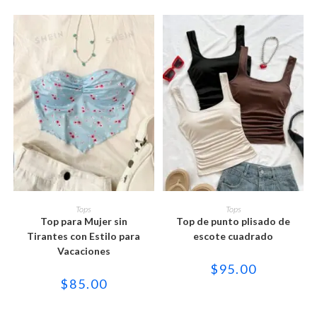
era:
es:
página
página
$65.00.
$30.00.
de
de
producto
producto
Este
Este
producto
producto
SELECCIONAR OPCIONES
SELECCIONAR OPCIONES
Tops
Tops
tiene
tiene
Top para Mujer sin
Top de punto plisado de
múltiples
múltiples
variantes.
variantes.
Tirantes con Estilo para
escote cuadrado
Las
Las
Vacaciones
opciones
opciones
se
se
$
95.00
pueden
pueden
$
85.00
elegir
elegir
en
en
la
la
página
página