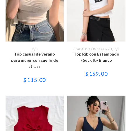
Este
Este
producto
producto
SELECCIONAR OPCIONES
SELECCIONAR OPCIONES
Tops
CUIDADO CON EL PERRO
,
Tops
tiene
tiene
Top casual de verano
Top Rib con Estampado
múltiples
múltiples
variantes.
variantes.
para mujer con cuello de
«Suck It» Blanco
Las
Las
strass
opciones
opciones
se
se
$
159.00
pueden
pueden
$
115.00
elegir
elegir
en
en
la
la
página
página
de
de
producto
producto