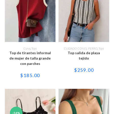
Este
Este
producto
producto
SELECCIONAR OPCIONES
SELECCIONAR OPCIONES
Curvy
,
Tops
CUIDADO CON EL PERRO
,
Tops
tiene
tiene
Top de tirantes informal
Top salida de playa
múltiples
múltiples
variantes.
variantes.
de mujer de talla grande
tejido
Las
Las
con parches
opciones
opciones
se
se
$
259.00
pueden
pueden
$
185.00
elegir
elegir
en
en
la
la
página
página
de
de
producto
producto
-54%