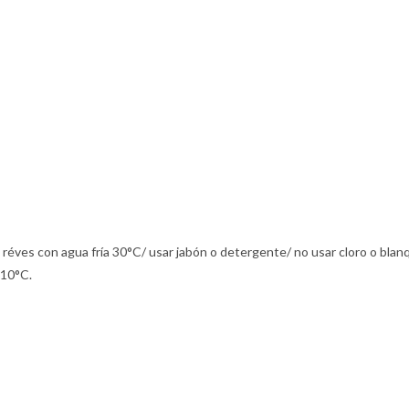
 réves con agua fría 30°C/ usar jabón o detergente/ no usar cloro o blan
110°C.