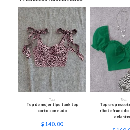
Este
Est
producto
pro
SELECCIONAR OPCIONES
SELECCIONAR 
Tops
Tops
tiene
tie
Top de mujer tipo tank top
Top crop escot
múltiples
múl
variantes.
var
corto con nudo
ribete fruncido
Las
Las
delante
opciones
opc
se
se
$
140.00
pueden
pu
$
160.