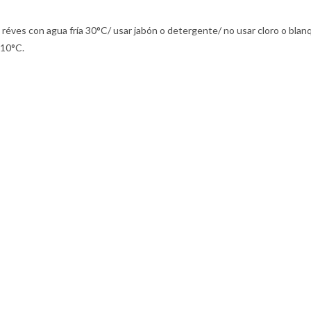
 réves con agua fría 30°C/ usar jabón o detergente/ no usar cloro o blan
110°C.