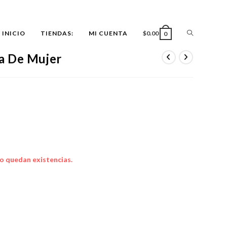
ALTERNAR
INICIO
TIENDAS:
MI CUENTA
$
0.00
0
a De Mujer
BÚSQUEDA
DE
LA
o quedan existencias.
WEB