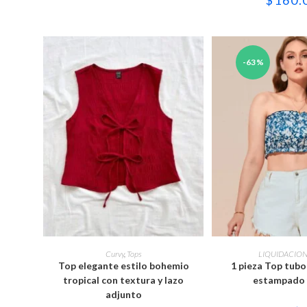
elegir
ele
en
en
la
la
página
pág
de
de
producto
pro
-63%
Este
Est
producto
pro
SELECCIONAR OPCIONES
SELECCIONAR 
Curvy
,
Tops
LIQUIDACIO
tiene
tie
Top elegante estilo bohemio
1 pieza Top tubo
múltiples
múl
variantes.
var
tropical con textura y lazo
estampado f
Las
Las
adjunto
opciones
opc