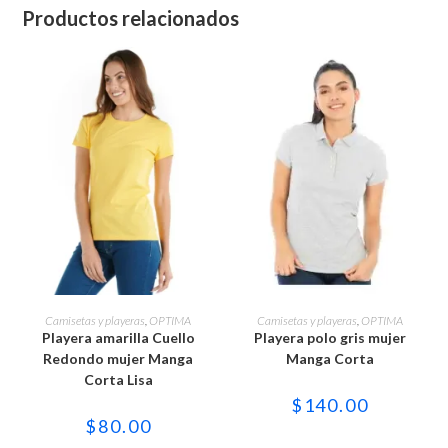
Productos relacionados
Este
Este
producto
producto
SELECCIONAR OPCIONES
SELECCIONAR OPCIONES
Camisetas y playeras
,
OPTIMA
Camisetas y playeras
,
OPTIMA
tiene
tiene
Playera amarilla Cuello
Playera polo gris mujer
múltiples
múltiples
variantes.
variantes.
Redondo mujer Manga
Manga Corta
Las
Las
Corta Lisa
opciones
opciones
se
se
$
140.00
pueden
pueden
$
80.00
elegir
elegir
en
en