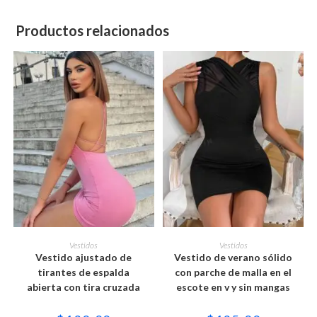
Productos relacionados
Este
Este
producto
producto
SELECCIONAR OPCIONES
SELECCIONAR OPCIONES
Vestidos
Vestidos
tiene
tiene
Vestido ajustado de
Vestido de verano sólido
múltiples
múltiples
variantes.
variantes.
tirantes de espalda
con parche de malla en el
Las
Las
abierta con tira cruzada
escote en v y sin mangas
opciones
opciones
se
se
pueden
pueden