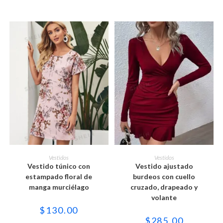
en
en
la
la
página
página
de
de
producto
producto
Este
Este
producto
producto
SELECCIONAR OPCIONES
SELECCIONAR OPCIONES
Vestidos
Vestidos
tiene
tiene
Vestido túnico con
Vestido ajustado
múltiples
múltiples
variantes.
variantes.
estampado floral de
burdeos con cuello
Las
Las
manga murciélago
cruzado, drapeado y
opciones
opciones
se
se
volante
pueden
pueden
$
130.00
elegir
elegir
en
en
$
285.00