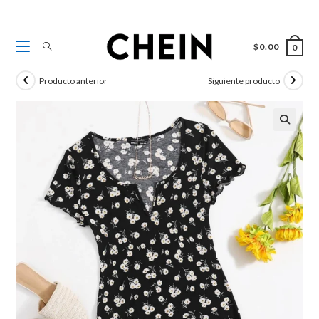
Ir
al
contenido
$
0.00
0
Producto anterior
Siguiente producto