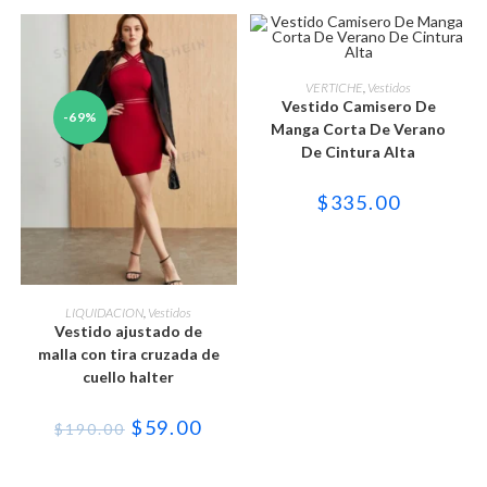
la
la
página
página
de
de
producto
producto
Este
producto
SELECCIONAR OPCIONES
VERTICHE
,
Vestidos
tiene
Vestido Camisero De
múltiples
-69%
variantes.
Manga Corta De Verano
Las
De Cintura Alta
opciones
se
pueden
$
335.00
elegir
en
la
página
de
producto
Este
producto
SELECCIONAR OPCIONES
LIQUIDACION
,
Vestidos
tiene
Vestido ajustado de
múltiples
variantes.
malla con tira cruzada de
Las
cuello halter
opciones
se
pueden
El
El
$
59.00
elegir
$
190.00
precio
precio
en
original
actual
la
era:
es:
página
$190.00.
$59.00.