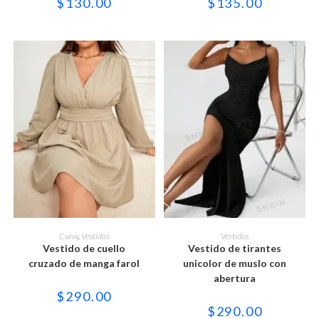
$
130.00
$
135.00
elegir
elegir
en
en
la
la
página
página
de
de
producto
producto
Este
Este
producto
producto
SELECCIONAR OPCIONES
SELECCIONAR OPCIONES
Curvy
,
Vestidos
Vestidos
tiene
tiene
Vestido de cuello
Vestido de tirantes
múltiples
múltiples
variantes.
variantes.
cruzado de manga farol
unicolor de muslo con
Las
Las
abertura
opciones
opciones
se
se
$
290.00
pueden
pueden
$
290.00
elegir
elegir