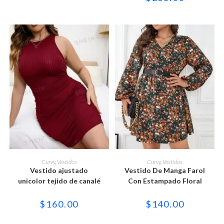
la
la
página
página
de
de
producto
producto
Este
Este
producto
producto
SELECCIONAR OPCIONES
SELECCIONAR OPCIONES
Curvy
,
Vestidos
Curvy
,
Vestidos
tiene
tiene
Vestido ajustado
Vestido De Manga Farol
múltiples
múltiples
variantes.
variantes.
unicolor tejido de canalé
Con Estampado Floral
Las
Las
opciones
opciones
se
se
$
160.00
$
140.00
pueden
pueden
elegir
elegir
en
en