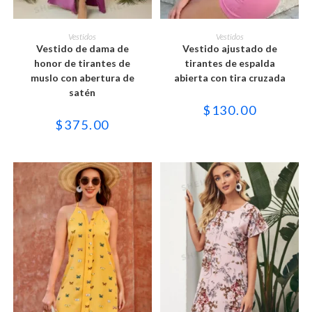
Este
Este
producto
producto
SELECCIONAR OPCIONES
SELECCIONAR OPCIONES
Vestidos
Vestidos
tiene
tiene
Vestido de dama de
Vestido ajustado de
múltiples
múltiples
variantes.
variantes.
honor de tirantes de
tirantes de espalda
Las
Las
muslo con abertura de
abierta con tira cruzada
opciones
opciones
se
se
satén
pueden
pueden
$
130.00
elegir
elegir
en
en
$
375.00
la
la
página
página
de
de
producto
producto