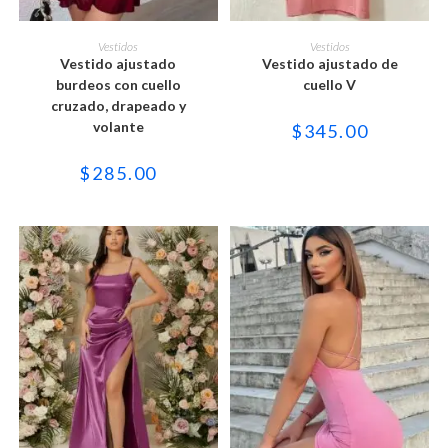
Este
Este
producto
producto
SELECCIONAR OPCIONES
SELECCIONAR OPCIONES
Vestidos
Vestidos
tiene
tiene
Vestido ajustado
Vestido ajustado de
múltiples
múltiples
variantes.
variantes.
burdeos con cuello
cuello V
Las
Las
cruzado, drapeado y
opciones
opciones
se
se
volante
$
345.00
pueden
pueden
elegir
elegir
en
en
$
285.00
la
la
página
página
de
de
producto
producto