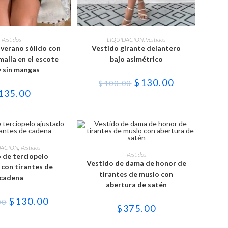
Este
Este
producto
producto
ONAR OPCIONES
SELECCIONAR OPCIONES
Vestidos
LIQUIDACION
,
Vestidos
tiene
tiene
 verano sólido con
Vestido girante delantero
múltiples
múltiples
variantes.
variantes.
malla en el escote
bajo asimétrico
Las
Las
y sin mangas
opciones
opciones
se
se
El
El
$
130.00
$
400.00
pueden
pueden
precio
precio
135.00
elegir
elegir
original
actual
en
en
era:
es:
la
la
$400.00.
$130.00.
página
página
de
de
producto
producto
Este
producto
Este
ONAR OPCIONES
DACION
,
Vestidos
tiene
producto
SELECCIONAR OPCIONES
Vestidos
 de terciopelo
múltiples
tiene
Vestido de dama de honor de
variantes.
múltiples
 con tirantes de
Las
variantes.
tirantes de muslo con
cadena
opciones
Las
abertura de satén
se
opciones
pueden
se
El
El
$
130.00
elegir
pueden
00
precio
precio
$
375.00
en
elegir
original
actual
la
en
era:
es:
página
la
$275.00.
$130.00.