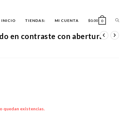
ALTERNAR
INICIO
TIENDAS:
MI CUENTA
$
0.00
0
do en contraste con abertura
BÚSQUEDA
DE
LA
WEB
o quedan existencias.