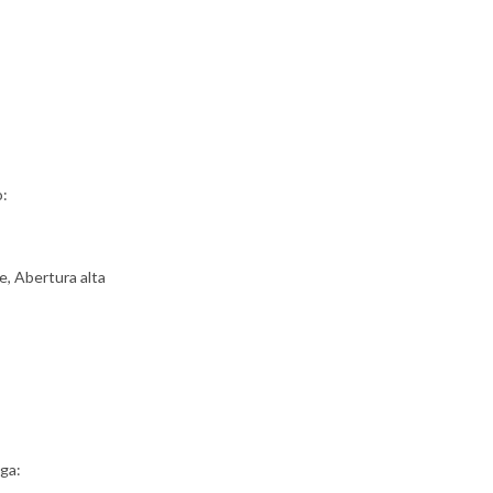
o:
e, Abertura alta
ga: