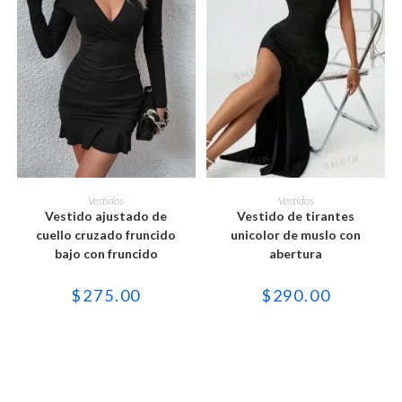
Este
Este
producto
producto
SELECCIONAR OPCIONES
SELECCIONAR OPCIONES
Vestidos
Vestidos
tiene
tiene
Vestido ajustado de
Vestido de tirantes
múltiples
múltiples
variantes.
variantes.
cuello cruzado fruncido
unicolor de muslo con
Las
Las
bajo con fruncido
abertura
opciones
opciones
se
se
pueden
pueden
$
275.00
$
290.00
elegir
elegir
en
en
la
la
página
página
de
de
producto
producto