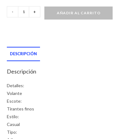
Vestido
-
+
AÑADIR AL CARRITO
de
hombros
descubiertos
ribete
con
DESCRIPCIÓN
fruncido
cantidad
Descripción
Detalles:
Volante
Escote:
Tirantes finos
Estilo:
Casual
Tipo: