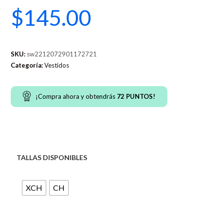
$
145.00
SKU:
sw2212072901172721
Categoría:
Vestidos
¡Compra ahora y obtendrás
72
PUNTOS!
TALLAS DISPONIBLES
XCH
CH