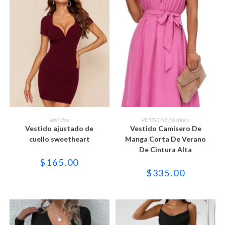
Este
Este
producto
producto
SELECCIONAR OPCIONES
SELECCIONAR OPCIONES
Vestidos
VERTICHE
,
Vestidos
tiene
tiene
Vestido ajustado de
Vestido Camisero De
múltiples
múltiples
variantes.
variantes.
cuello sweetheart
Manga Corta De Verano
Las
Las
De Cintura Alta
opciones
opciones
se
se
$
165.00
pueden
pueden
$
335.00
elegir
elegir
en
en
la
la
página
página
de
de
producto
producto