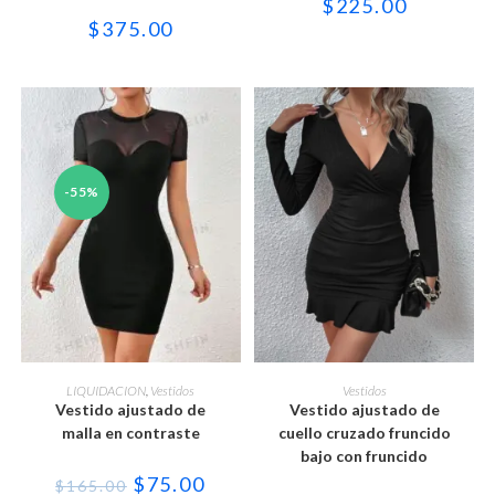
$
225.00
elegir
elegir
en
en
$
375.00
la
la
página
página
de
de
producto
producto
-55%
Este
Este
producto
producto
SELECCIONAR OPCIONES
SELECCIONAR OPCIONES
LIQUIDACION
,
Vestidos
Vestidos
tiene
tiene
Vestido ajustado de
Vestido ajustado de
múltiples
múltiples
variantes.
variantes.
malla en contraste
cuello cruzado fruncido
Las
Las
bajo con fruncido
opciones
opciones
se
se
El
El
$
75.00
$
165.00
pueden
pueden