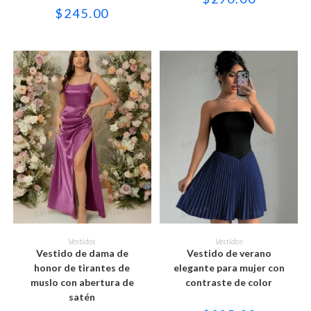
pueden
pueden
$
245.00
elegir
elegir
en
en
la
la
página
página
de
de
producto
producto
Este
Este
producto
producto
SELECCIONAR OPCIONES
SELECCIONAR OPCIONES
Vestidos
Vestidos
tiene
tiene
Vestido de dama de
Vestido de verano
múltiples
múltiples
variantes.
variantes.
honor de tirantes de
elegante para mujer con
Las
Las
muslo con abertura de
contraste de color
opciones
opciones
se
se
satén
pueden
pueden