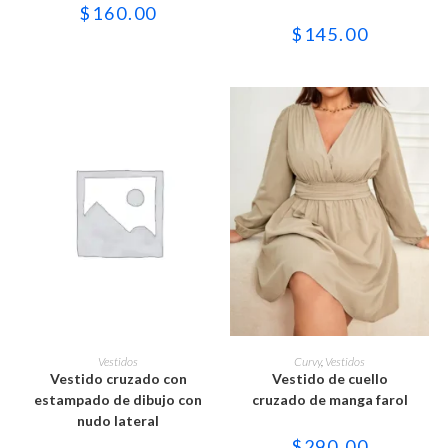
se
se
$
160.00
pueden
pueden
$
145.00
elegir
elegir
en
en
la
la
página
página
de
de
producto
producto
Este
Este
producto
producto
SELECCIONAR OPCIONES
SELECCIONAR OPCIONES
Vestidos
Curvy
,
Vestidos
tiene
tiene
Vestido cruzado con
Vestido de cuello
múltiples
múltiples
variantes.
variantes.
estampado de dibujo con
cruzado de manga farol
Las
Las
nudo lateral
opciones
opciones
se
se
$
290.00