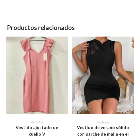
Productos relacionados
Este
Este
producto
producto
SELECCIONAR OPCIONES
SELECCIONAR OPCIONES
Vestidos
Vestidos
tiene
tiene
Vestido ajustado de
Vestido de verano sólido
múltiples
múltiples
variantes.
variantes.
cuello V
con parche de malla en el
Las
Las