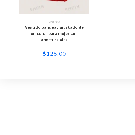
Este
producto
SELECCIONAR OPCIONES
Vestidos
tiene
Vestido bandeau ajustado de
múltiples
variantes.
unicolor para mujer con
Las
abertura alta
opciones
se
pueden
$
125.00
elegir
en
la
página
de
producto