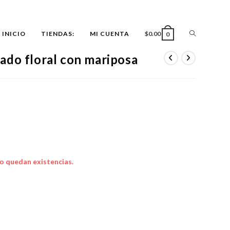
ALTERNAR
INICIO
TIENDAS:
MI CUENTA
$
0.00
0
ado floral con mariposa
BÚSQUEDA
DE
LA
o quedan existencias.
WEB