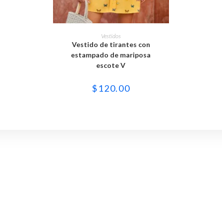
Este
producto
SELECCIONAR OPCIONES
Vestidos
tiene
Vestido de tirantes con
múltiples
variantes.
estampado de mariposa
Las
escote V
opciones
se
pueden
$
120.00
elegir
en
la
página
de
producto