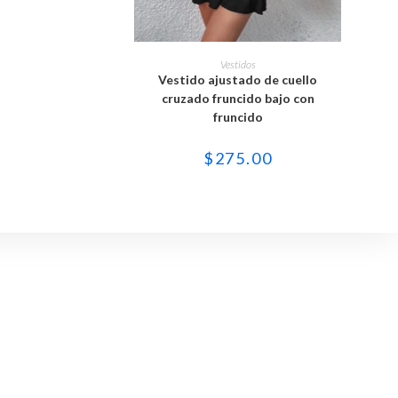
Este
producto
SELECCIONAR OPCIONES
Vestidos
tiene
Vestido ajustado de cuello
múltiples
variantes.
cruzado fruncido bajo con
Las
fruncido
opciones
se
pueden
$
275.00
elegir
en
la
página
de
producto