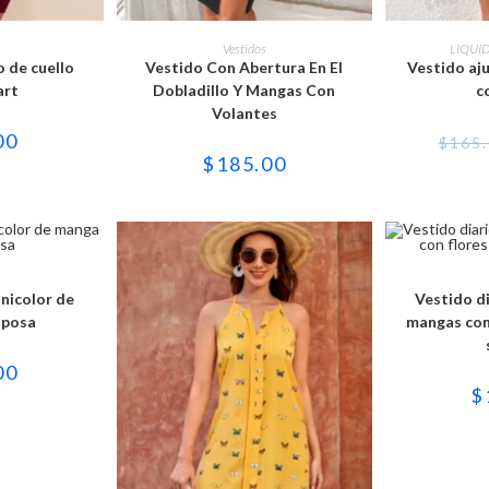
e
Este
ducto
producto
OPCIONES
SELECCIONAR OPCIONES
SELECCI
Vestidos
LIQUI
ne
tiene
 de cuello
Vestido Con Abertura En El
Vestido aj
tiples
múltiples
iantes.
variantes.
art
Dobladillo Y Mangas Con
c
Las
Volantes
iones
opciones
se
00
$
165
eden
pueden
$
185.00
gir
elegir
en
la
ina
página
de
ducto
producto
e
ducto
OPCIONES
SELECCI
ne
unicolor de
Vestido di
tiples
iantes.
iposa
mangas con
iones
00
eden
$
gir
ina
ducto