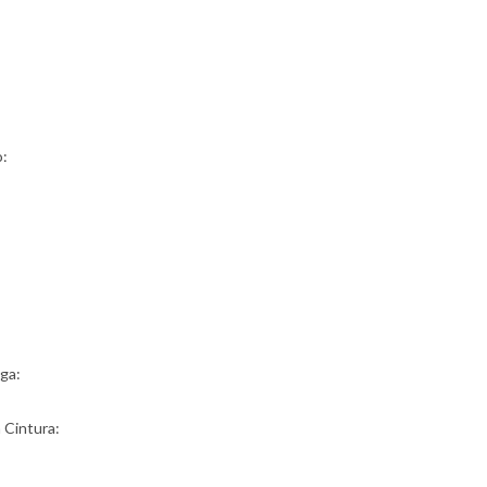
o:
ga:
a Cintura: