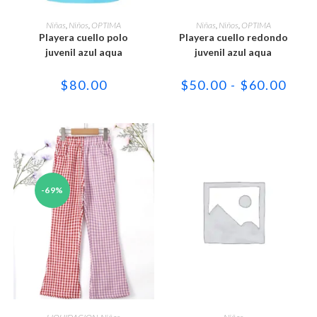
Este
Este
producto
producto
SELECCIONAR OPCIONES
SELECCIONAR OPCIONES
Niñas
,
Niños
,
OPTIMA
Niñas
,
Niños
,
OPTIMA
tiene
tiene
Playera cuello polo
Playera cuello redondo
múltiples
múltiples
variantes.
variantes.
juvenil azul aqua
juvenil azul aqua
Las
Las
opciones
opciones
se
se
Rang
$
80.00
$
50.00
-
$
60.00
pueden
pueden
de
elegir
elegir
preci
en
en
desd
la
la
$50.
página
página
hast
de
de
$60.
producto
producto
-69%
Este
Este
producto
producto
SELECCIONAR OPCIONES
SELECCIONAR OPCIONES