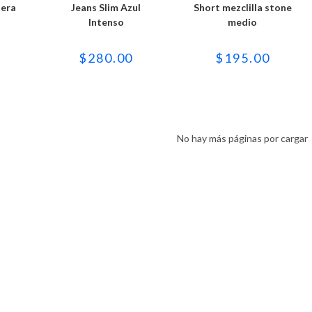
es
múltiples
múltiples
tera
Jeans Slim Azul
Short mezclilla stone
es.
variantes.
variantes.
Intenso
Las
medio
Las
es
opciones
opciones
se
se
n
pueden
pueden
$
280.00
$
195.00
elegir
elegir
en
en
la
la
página
página
de
de
to
producto
producto
No hay más páginas por cargar