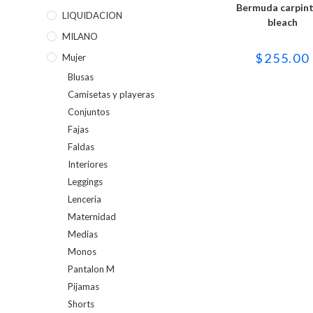
múltipl
Bermuda carpin
variant
LIQUIDACION
bleach
Las
opcion
MILANO
se
puede
$
255.00
Mujer
elegir
en
Blusas
la
página
Camisetas y playeras
de
produc
Conjuntos
Fajas
Faldas
Interiores
Leggings
Lenceria
Maternidad
Medias
Monos
Pantalon M
Pijamas
Shorts