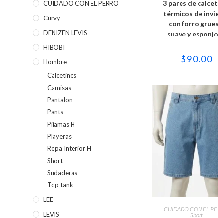
3 pares de calcet
CUIDADO CON EL PERRO
múltipl
variant
térmicos de invi
Curvy
Las
con forro grues
opcion
se
DENIZEN LEVIS
suave y esponj
puede
elegir
HIBOBI
en
$
90.00
la
Hombre
página
de
Calcetines
produc
Camisas
Pantalon
Pants
Pijamas H
Playeras
Ropa Interior H
Short
Sudaderas
Top tank
Este
LEE
produc
SELECCIONAR OPC
CUIDADO CON EL P
tiene
LEVIS
Short