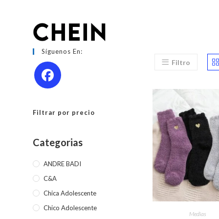
Ir
al
contenido
Síguenos En:
Filtro
Filtrar por precio
Categorias
ANDRE BADI
C&A
Chica Adolescente
Este
Chico Adolescente
produc
SELECCIONAR OPC
Medias
tiene