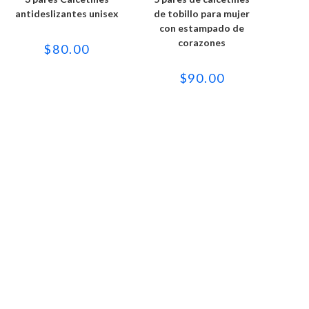
múltiples
múltiples
variantes.
variantes.
antideslizantes unisex
de tobillo para mujer
Las
Las
con estampado de
opciones
opciones
se
se
corazones
$
80.00
pueden
pueden
elegir
elegir
en
en
$
90.00
la
la
página
página
de
de
producto
producto