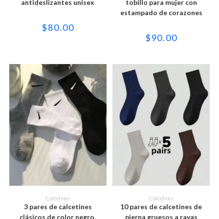
variantes.
variantes.
antideslizantes unisex
tobillo para mujer con
Las
Las
estampado de corazones
opciones
opciones
se
se
$
80.00
pueden
pueden
elegir
elegir
$
90.00
en
en
la
la
página
página
de
de
producto
producto
Este
Este
producto
producto
SELECCIONAR OPCIONES
SELECCIONAR OPCIONES
Calcetines
Calcetines
tiene
tiene
3 pares de calcetines
10 pares de calcetines de
múltiples
múltiples
variantes.
variantes.
clásicos de color negro,
pierna gruesos a rayas