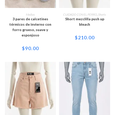
Este
Este
producto
producto
SELECCIONAR OPCIONES
SELECCIONAR OPCIONES
Medias
CUIDADO CON EL PERRO
,
Shorts
tiene
tiene
3 pares de calcetines
Short mezclilla push up
múltiples
múltiples
variantes.
variantes.
térmicos de invierno con
bleach
Las
Las
forro grueso, suave y
opciones
opciones
se
se
esponjoso
$
210.00
pueden
pueden
elegir
elegir
en
en
$
90.00
la
la
página
página
de
de
producto
producto