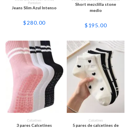
tiene
tiene
Pantalon
Short mezclilla stone
múltiples
múltiples
Jeans Slim Azul Intenso
variantes.
variantes.
medio
Las
Las
opciones
opciones
$
280.00
se
se
$
195.00
pueden
pueden
elegir
elegir
en
en
la
la
página
página
de
de
producto
producto
Este
Este
producto
producto
SELECCIONAR OPCIONES
SELECCIONAR OPCIONES
Calcetines
Calcetines
tiene
tiene
3 pares Calcetines
5 pares de calcetines de
múltiples
múltiples