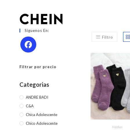
Ir
al
contenido
Síguenos En:
Filtro
Filtrar por precio
Categorias
ANDRE BADI
C&A
Chica Adolescente
Este
Chico Adolescente
produc
SELECCIONAR OPC
Medias
tiene