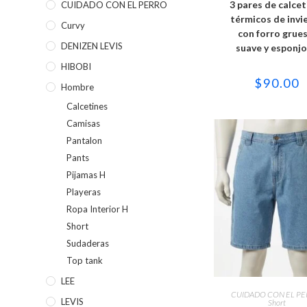
3 pares de calcet
CUIDADO CON EL PERRO
múltipl
variant
térmicos de invi
Curvy
Las
con forro grues
opcion
se
DENIZEN LEVIS
suave y esponj
puede
elegir
HIBOBI
en
$
90.00
la
Hombre
página
de
Calcetines
produc
Camisas
Pantalon
Pants
Pijamas H
Playeras
Ropa Interior H
Short
Sudaderas
Top tank
Este
LEE
produc
SELECCIONAR OPC
CUIDADO CON EL P
tiene
LEVIS
Short