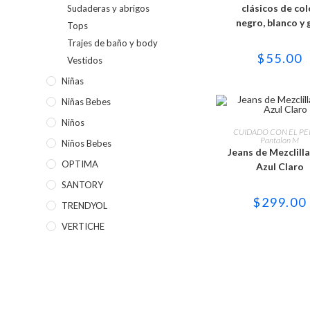
variant
clásicos de col
Sudaderas y abrigos
Las
negro, blanco y 
opcion
Tops
se
Trajes de baño y body
puede
elegir
$
55.00
Vestidos
en
la
Niñas
página
de
Niñas Bebes
produc
Este
Niños
produc
SELECCIONAR OPC
CUIDADO CON EL P
tiene
Pantalon M
Niños Bebes
múltipl
Jeans de Mezclilla
variant
OPTIMA
Azul Claro
Las
opcion
SANTORY
se
puede
$
299.00
elegir
TRENDYOL
en
la
VERTICHE
página
de
produc