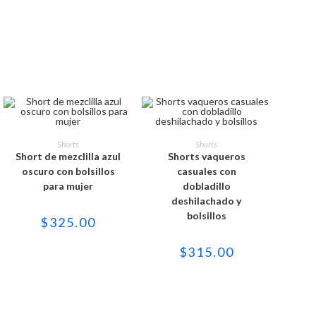
Este
Este
producto
producto
SELECCIONAR OPCIONES
SELECCIONAR OPCIONES
Shorts
Shorts
tiene
tiene
Short de mezclilla azul
Shorts vaqueros
múltiples
múltiples
variantes.
variantes.
oscuro con bolsillos
casuales con
Las
Las
para mujer
dobladillo
opciones
opciones
se
se
deshilachado y
pueden
pueden
bolsillos
elegir
elegir
$
325.00
en
en
la
la
página
página
$
315.00
de
de
producto
producto