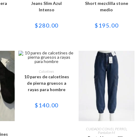
es
múltiples
múltiples
tera
Jeans Slim Azul
Short mezclilla stone
es.
variantes.
variantes.
Intenso
Las
medio
Las
es
opciones
opciones
se
se
n
pueden
pueden
$
280.00
$
195.00
elegir
elegir
en
en
la
la
página
página
de
de
to
producto
producto
Este
producto
SELECCIONAR OPCIONES
Calcetines
tiene
10 pares de calcetines
múltiples
variantes.
de pierna gruesos a
Las
rayas para hombre
opciones
se
pueden
elegir
$
140.00
en
la
página
de
Este
producto
to
producto
IONES
SELECCIONAR OPCIONES
CUIDADO CON EL PERRO
,
tiene
Pantalon M
ines
es
múltiples