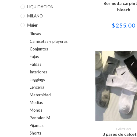
múltipl
Bermuda carpin
variant
LIQUIDACION
bleach
Las
opcion
MILANO
se
puede
$
255.00
Mujer
elegir
en
Blusas
la
página
Camisetas y playeras
de
produc
Conjuntos
Fajas
Faldas
Interiores
Leggings
Lenceria
Maternidad
Medias
Monos
Pantalon M
Este
Pijamas
produc
SELECCIONAR OPC
Calcetines
tiene
Shorts
3 pares de calcet
múltipl