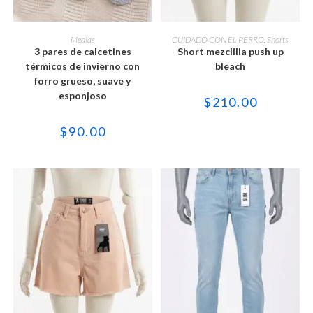
Este
Este
producto
producto
SELECCIONAR OPCIONES
SELECCIONAR OPCIONES
Medias
CUIDADO CON EL PERRO
,
Shorts
tiene
tiene
3 pares de calcetines
Short mezclilla push up
múltiples
múltiples
variantes.
variantes.
térmicos de invierno con
bleach
Las
Las
forro grueso, suave y
opciones
opciones
se
se
esponjoso
$
210.00
pueden
pueden
elegir
elegir
en
en
$
90.00
la
la
página
página
de
de
producto
producto