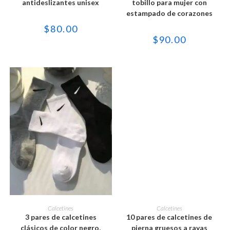
variantes.
variantes.
antideslizantes unisex
tobillo para mujer con
Las
Las
estampado de corazones
opciones
opciones
se
se
$
80.00
pueden
pueden
elegir
elegir
$
90.00
en
en
la
la
página
página
de
de
producto
producto
Este
Este
producto
producto
SELECCIONAR OPCIONES
SELECCIONAR OPCIONES
Calcetines
Calcetines
tiene
tiene
3 pares de calcetines
10 pares de calcetines de
múltiples
múltiples
variantes.
variantes.
clásicos de color negro,
pierna gruesos a rayas