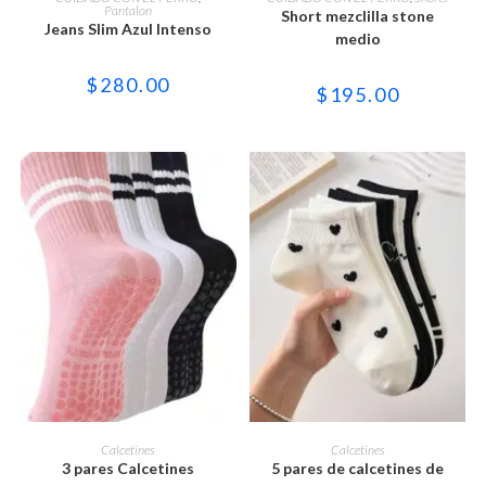
tiene
tiene
Pantalon
Short mezclilla stone
múltiples
múltiples
Jeans Slim Azul Intenso
variantes.
variantes.
medio
Las
Las
opciones
opciones
$
280.00
se
se
$
195.00
pueden
pueden
elegir
elegir
en
en
la
la
página
página
de
de
producto
producto
Este
Este
producto
producto
SELECCIONAR OPCIONES
SELECCIONAR OPCIONES
Calcetines
Calcetines
tiene
tiene
3 pares Calcetines
5 pares de calcetines de
múltiples
múltiples