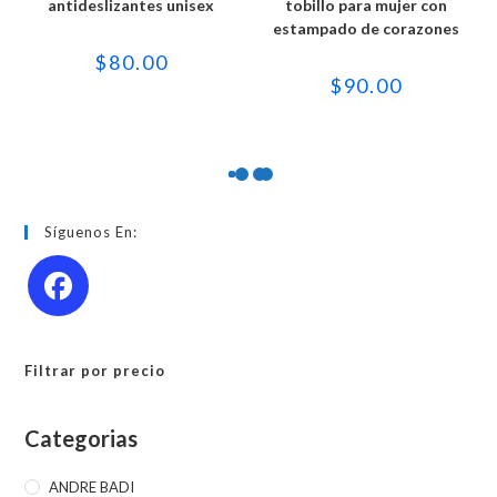
variantes.
variantes.
antideslizantes unisex
tobillo para mujer con
Las
Las
estampado de corazones
opciones
opciones
se
se
$
80.00
pueden
pueden
elegir
elegir
$
90.00
en
en
la
la
página
página
de
de
producto
producto
Síguenos En:
Filtrar por precio
Categorias
ANDRE BADI