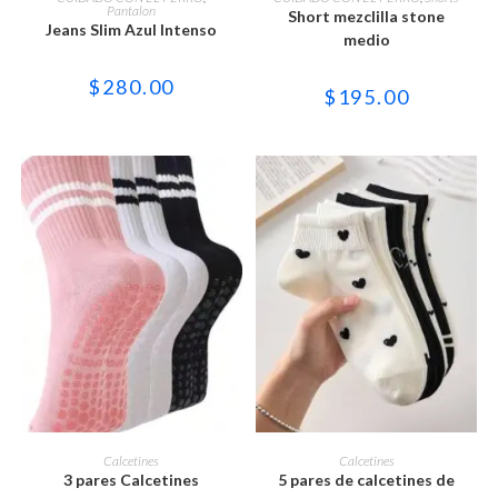
tiene
tiene
Pantalon
Short mezclilla stone
múltiples
múltiples
Jeans Slim Azul Intenso
variantes.
variantes.
medio
Las
Las
opciones
opciones
$
280.00
se
se
$
195.00
pueden
pueden
elegir
elegir
en
en
la
la
página
página
de
de
producto
producto
Este
Este
producto
producto
SELECCIONAR OPCIONES
SELECCIONAR OPCIONES
Calcetines
Calcetines
tiene
tiene
3 pares Calcetines
5 pares de calcetines de
múltiples
múltiples