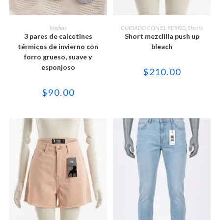
Este
Este
producto
producto
SELECCIONAR OPCIONES
SELECCIONAR OPCIONES
Medias
CUIDADO CON EL PERRO
,
Shorts
tiene
tiene
3 pares de calcetines
Short mezclilla push up
múltiples
múltiples
variantes.
variantes.
térmicos de invierno con
bleach
Las
Las
forro grueso, suave y
opciones
opciones
se
se
esponjoso
$
210.00
pueden
pueden
elegir
elegir
en
en
$
90.00
la
la
página
página
de
de
producto
producto